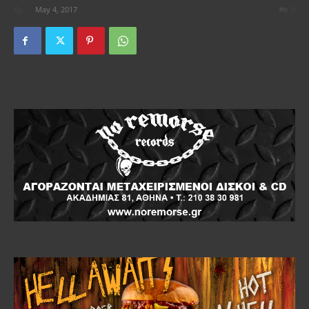
By
-
May 4, 2017
0