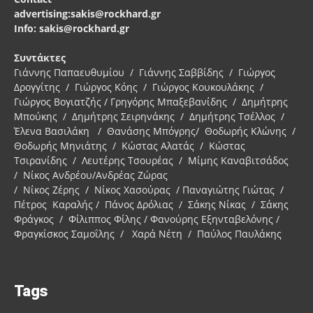
advertising:sakis@rockhard.gr
Info: sakis@rockhard.gr
Συντάκτες
Γιάννης Παπαευθυμίου / Γιάννης Σαββίδης / Γιώργος
Δρογγίτης / Γιώργος Κόης / Γιώργος Κουκουλάκης /
Γιώργος Βογιατζής / Γρηγόρης Μπαξεβανίδης / Δημήτρης
Μπούκης / Δημήτρης Σειρηνάκης / Δημήτρης Τσέλλος /
Έλενα Βασιλάκη / Θανάσης Μπόγρης/ Θοδωρής Κλώνης /
Θοδωρής Μηνιάτης / Κώστας Αλατάς / Κώστας
Τσιρανίδης / Λευτέρης Τσουρέας / Μίμης Καναβιτσάδος
/ Νίκος Ανδρέου/Ανδρέας Ζώρας
/ Νίκος Ζέρης / Νίκος Χασούρας / Παναγιώτης Γιώτας /
Πέτρος Καραλής / Πάνος Δρόλιας / Σάκης Νίκας / Σάκης
Φράγκος / Φίλιππος Φίλης / Φανούρης Εξηνταβελόνης /
Φραγκίσκος Σαμοΐλης / Χαρά Νέτη / Παύλος Παυλάκης
Tags