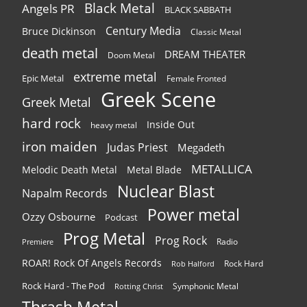
Black Metal
Angels PR
BLACK SABBATH
Century Media
Bruce Dickinson
Classic Metal
death metal
DREAM THEATER
Doom Metal
extreme metal
Epic Metal
Female Fronted
Greek Scene
Greek Metal
hard rock
Inside Out
heavy metal
iron maiden
Judas Priest
Megadeth
METALLICA
Melodic Death Metal
Metal Blade
Nuclear Blast
Napalm Records
Power metal
Ozzy Osbourne
Podcast
Prog Metal
Prog Rock
Radio
Premiere
ROAR! Rock Of Angels Records
Rock Hard
Rob Halford
Rock Hard - The Pod
Symphonic Metal
Rotting Christ