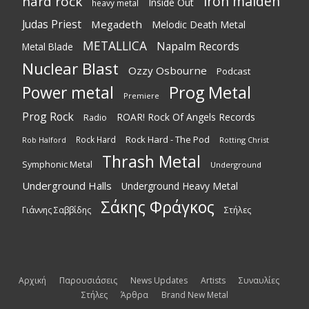
iron maiden
hard rock
Inside Out
heavy metal
Judas Priest
Megadeth
Melodic Death Metal
METALLICA
Napalm Records
Metal Blade
Nuclear Blast
Ozzy Osbourne
Podcast
Power metal
Prog Metal
Premiere
Prog Rock
ROAR! Rock Of Angels Records
Radio
Rock Hard - The Pod
Rock Hard
Rotting Christ
Rob Halford
Thrash Metal
Symphonic Metal
Underground
Underground Halls
Underground Heavy Metal
Σάκης Φράγκος
Γιάννης Σαββίδης
Στήλες
Αρχική
Παρουσιάσεις
News Updates
Artists
Συναυλίες
Στήλες
Άρθρα
Brand New Metal