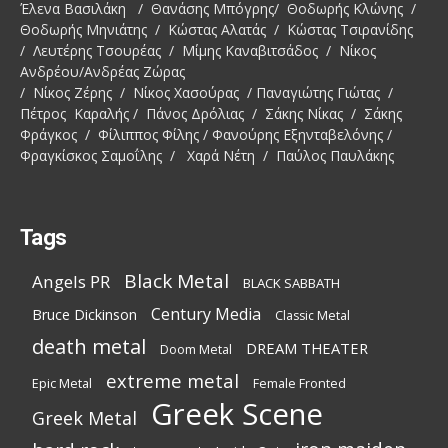
Έλενα Βασιλάκη / Θανάσης Μπόγρης/ Θοδωρής Κλώνης /
Θοδωρής Μηνιάτης / Κώστας Αλατάς / Κώστας Τσιρανίδης
/ Λευτέρης Τσουρέας / Μίμης Καναβιτσάδος / Νίκος
Ανδρέου/Ανδρέας Ζώρας
/ Νίκος Ζέρης / Νίκος Χασούρας / Παναγιώτης Γιώτας /
Πέτρος Καραλής / Πάνος Δρόλιας / Σάκης Νίκας / Σάκης
Φράγκος / Φίλιππος Φίλης / Φανούρης Εξηνταβελόνης /
Φραγκίσκος Σαμοΐλης / Χαρά Νέτη / Παύλος Παυλάκης
Tags
Black Metal
Angels PR
BLACK SABBATH
Century Media
Bruce Dickinson
Classic Metal
death metal
DREAM THEATER
Doom Metal
extreme metal
Epic Metal
Female Fronted
Greek Scene
Greek Metal