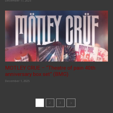
December 17, 2025
MOTLEY CRUE – “Theatre of pain 40th
anniversary box set” (BMG)
December 1, 2025
1
2
3