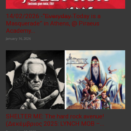
14/02/2026 -“E̶v̶e̶r̶y̶d̶a̶y̶ Today is a
Masquerade” in Athens, @ Piraeus
Academy...
January 16, 2026
SHELTER ME: The hard rock avenue!
(Δεκέμβριος 2025: LYNCH MOB –...