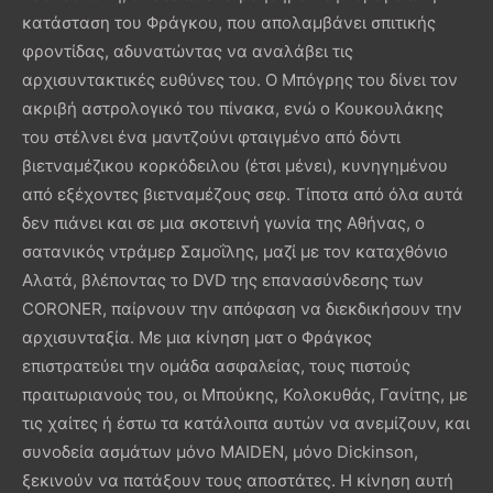
κατάσταση του Φράγκου, που απολαμβάνει σπιτικής
φροντίδας, αδυνατώντας να αναλάβει τις
αρχισυντακτικές ευθύνες του. Ο Μπόγρης του δίνει τον
ακριβή αστρολογικό του πίνακα, ενώ ο Κουκουλάκης
του στέλνει ένα μαντζούνι φταιγμένο από δόντι
βιετναμέζικου κορκόδειλου (έτσι μένει), κυνηγημένου
από εξέχοντες βιετναμέζους σεφ. Τίποτα από όλα αυτά
δεν πιάνει και σε μια σκοτεινή γωνία της Αθήνας, ο
σατανικός ντράμερ Σαμοΐλης, μαζί με τον καταχθόνιο
Αλατά, βλέποντας το DVD της επανασύνδεσης των
CORONER, παίρνουν την απόφαση να διεκδικήσουν την
αρχισυνταξία. Με μια κίνηση ματ ο Φράγκος
επιστρατεύει την ομάδα ασφαλείας, τους πιστούς
πραιτωριανούς του, οι Μπούκης, Κολοκυθάς, Γανίτης, με
τις χαίτες ή έστω τα κατάλοιπα αυτών να ανεμίζουν, και
συνοδεία ασμάτων μόνο MAIDEN, μόνο Dickinson,
ξεκινούν να πατάξουν τους αποστάτες. Η κίνηση αυτή