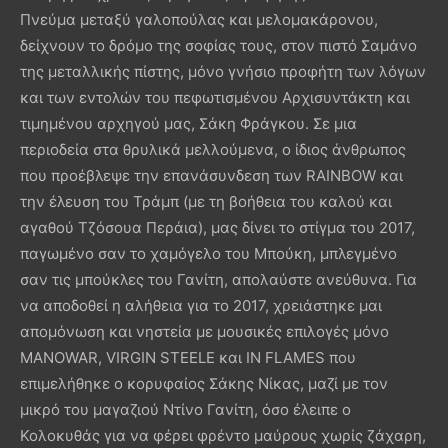
Πνεύμα μεταξύ γαλοπούλας και μελομακάρονου,
δείχνουν το δρόμο της σοφίας τους, στον πιστό Σαμάνο
της μεταλλικής πίστης, μόνο γνήσιο προφήτη των λόγων
και των εντολών του πεφωτισμένου Αρχισυντάκτη και
τιμημένου αρχηγού μας, Σάκη Φράγκου. Σε μια
περιοδεία στα θρυλικά μελλούμενα, ο ίδιος άνθρωπος
που προέβλεψε την επανάσυνδεση των RAINBOW και
την έλευση του Τράμπ (με τη βοήθεια του καλού και
αγαθού Τζόσουα Περάια), μας δίνει το στίγμα του 2017,
παγωμένο σαν το χαμόγελο του Μπούκη, μπλεγμένο
σαν τις μπούκλες του Γανίτη, απολαύστε ανεύθυνα. Για
να αποδοθεί η αλήθεια για το 2017, χρειάστηκε μαι
απομόνωση και νηστεία με μουσικές επιλογές μόνο
MANOWAR, VIRGIN STEELE και IN FLAMES που
επιμελήθηκε ο κορυφαίος Σάκης Νίκας, μαζί με τον
μικρό του μαγαζιού Ντίνο Γανίτη, όσο έλειπε ο
Κολοκυθάς για να φέρει φρέντο μαύρους χωρίς ζάχαρη,