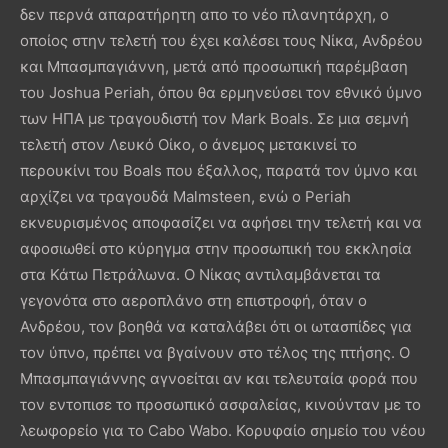
δεν περνά απαρατήρητη απο το νέο πλανητάρχη, ο
οποίος στην τελετή του έχει καλέσει τους Νίκα, Ανδρέου
και Μπασμπαγιάννη, μετά από προσωπική παρέμβαση
του Joshua Periah, όπου θα ερμηνεύσει τον εθνικό ύμνο
των ΗΠΑ με τραγουδιστή τον Mark Boals. Σε μια σεμνή
τελετή στον Λευκό Οίκο, ο άνεμος μετακινεί το
περουκίνι του Boals που έξαλλος, παρατά τον ύμνο και
αρχίζει να τραγουδά Malmsteen, ενώ ο Periah
εκνευρισμένος αποφασίζει να αφήσει την τελετή και να
αφοσιωθεί στο κύρηγμα στην προσωπική του εκκλησία
στα Κάτω Πετράλωνα. Ο Νίκας αντιλαμβάνεται τα
γεγονότα στο αεροπλάνο στη επιστροφή, όταν ο
Ανδρέου, τον βοηθά να καταλάβει ότι οι ωτασπίδες για
τον ύπνο, πρέπει να βγαίνουν στο τέλος της πτήσης. Ο
Μπασμπαγιάννης αγνοείται αν και τελευταία φορά που
τον εντοπισε το προσωπικό ασφαλείας, κινούνταν με το
λεωφορείο για το Cabo Wabo. Κορυφαίο σημείο του νέου