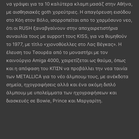
να γράψει για τα 10 καλύτερα κλαμπ μασάζ στην Αθήνα,
με αισθησιακές goth χορεύτριες. Η απαγόρευση εισόδου
στο Κόη στον Βόλο, ισορροπείται απο το χαρμόσυνο νεο,
ότι οι RUSH ξαναβγαίνουν στην αποχαιρετιστήρια
συναυλία τους με support τους KISS, για να θυμηθούν
το 1977, με τίτλο «χιονοθύελλες στο Λας Βέγκας». Η
έλευση του Τσουρέα από το μοναστήρι με τον
καινούργιο Amiga 4000, χαιρετίζεται ως θαύμα, όπως
και η απόφαση του ΚΠΣΝ να προβάλλει την νεα ταινία
των METALLICA για το νέο άλμπουμ τους, με ανέκδοτα
σημεία, ηχογραφήσεις αλλά και ένα ακόμη διπλό
άλμπουμ με υπολείμματα των ηχογραφήσεων και
διασκευές σε Bowie, Prince και Μαργαρίτη.