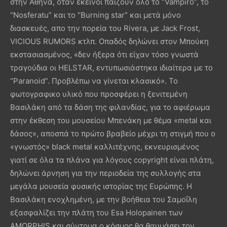
στην Αθήνα, όταν εκείνοι παίζουν όλο το “Vampiro”, το
“Nosferatu” και το “Burning star” και μετά μόνο
διασκευές, απο την πορεία του Rivera, με Jack Frost,
VICIOUS RUMORS κτλπ. Οπαδός δηλώνει στον Μπούκη
εκστασιασμένος, «δεν ήξερα ότι είχαν τόσο γνωστά
τραγούδια οι HELSTAR, εντυπωσιάστηκα ιδιαίτερα με το
“Paranoid”. Προβλέπω να γίνεται κλασικό». Το
φωτογραφικο υλικό που προσφέρει η ξενιτεμένη
Βασιλάκη από τα δάση της φιλανδίας, για το αφιέρωμα
στην έκθεση του μουσείου Μπενάκη με θέμα «metal και
δάσος», αποσπά το πρώτο βραβείο μέχρι τη στιγμή που ο
«γνωστός» black metal καλλιτέχνης, εκνευρισμένος
γιατί σε όλα τα πλάνα για λόγους copyright είναι πλάτη,
δηλώνει άρνηση για την περιοδεία της συλλογής στα
μεγάλα μουσεία φυσικής ιστορίας της Ευρώπης. Η
Βασιλάκη ενοχλημένη, με την βοήθεια του Σαμοΐλη
εξασφαλίζει την πλάτη του Esa Holopainen των
AMORPHIS και σύντομα ο κόσμος θα θαυμάσει τον