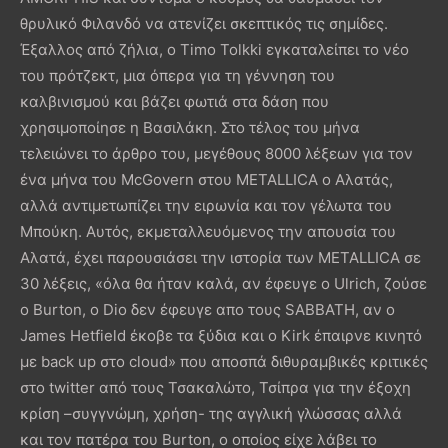
θρυλικό Φιλανδό να ατενίζει σκεπτικός τις σημίδες.
Έξαλλος από ζήλια, ο Timo Tolkki εγκαταλείπει το νέο
του πρότζεκτ, μια όπερα για τη γέννηση του
καλβινισμού και βάζει φωτιά στα δάση που
χρησιμοποίησε η Βασιλάκη. Στο τέλος του μήνα
τελειώνει το άρθρο του, μεγέθους 8000 λέξεων για τον
ένα μήνα του McGovern στου METALLICA ο Αλατάς,
αλλά αντιμετωπίζει την ειρωνία και τον γέλωτα του
Μπούκη. Αυτός, εκμεταλλευόμενος την απουσία του
Αλατά, έχει παρουσιάσει την ιστορία των METALLICA σε
30 λέξεις, «όλα θα ήταν καλά, αν έφευγε ο Ulrich, ζούσε
ο Burton, ο Dio δεν έφευγε απο τους SABBATH, αν ο
James Hetfield έκοβε τα ξύδια και ο Kirk έπαιρνε κινητό
με back up στο cloud» που αποσπά διθυραμβικές κριτικές
στο twitter από τους Τσακαλώτο, Τσίπρα για την έξοχη
κρίση –συγγνώμη, χρήση- της αγγλική γλώσσας αλλά
και τον πατέρα του Burton, ο οποίος είχε λάβει το