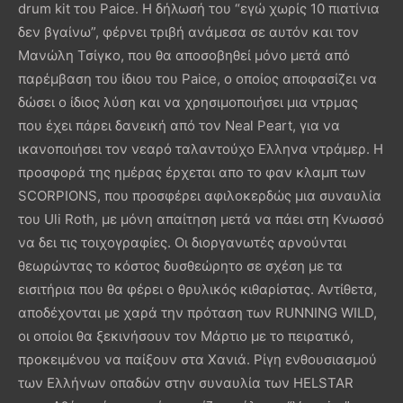
drum kit του Paice. Η δήλωσή του “εγώ χωρίς 10 πιατίνια
δεν βγαίνω”, φέρνει τριβή ανάμεσα σε αυτόν και τον
Μανώλη Τσίγκο, που θα αποσοβηθεί μόνο μετά από
παρέμβαση του ίδιου του Paice, ο οποίος αποφασίζει να
δώσει ο ίδιος λύση και να χρησιμοποιήσει μια ντρμας
που έχει πάρει δανεική από τον Neal Peart, για να
ικανοποιήσει τον νεαρό ταλαντούχο Ελληνα ντράμερ. Η
προσφορά της ημέρας έρχεται απο το φαν κλαμπ των
SCORPIONS, που προσφέρει αφιλοκερδώς μια συναυλία
του Uli Roth, με μόνη απαίτηση μετά να πάει στη Κνωσσό
να δει τις τοιχογραφίες. Οι διοργανωτές αρνούνται
θεωρώντας το κόστος δυσθεώρητο σε σχέση με τα
εισιτήρια που θα φέρει ο θρυλικός κιθαρίστας. Αντίθετα,
αποδέχονται με χαρά την πρόταση των RUNNING WILD,
οι οποίοι θα ξεκινήσουν τον Μάρτιο με το πειρατικό,
προκειμένου να παίξουν στα Χανιά. Ρίγη ενθουσιασμού
των Ελλήνων οπαδών στην συναυλία των HELSTAR