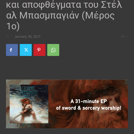
και αποφθέγματα του Στέλ
αλ Μπασμπαγιάν (Μέρος
1ο)
By
-
January 30, 2017
0