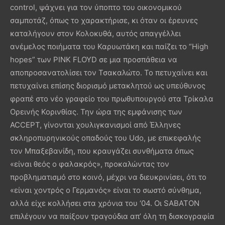
control, ψάχνει για τον ύποπτο του οικονομικού
σαμποτάζ, όπως το χαρακτήρισε, κι όταν οι έρευνες
καταλήγουν στον Κολοκυθά, αυτός απαγγέλλει
ανέμελος ποιήματα του Καρυωτάκη και παίζει το “High
hopes” των PINK FLOYD σε μια προσπάθεια να
αποπροσανατολίσει τον Τσακαλώτο. Το πετυχαίνει και
πετυχαίνει επίσης διορισμό μετακλητού ως υπεύθυνος
φραπέ στο νέο γραφείο του πρωθυπουργού στα Τρίκαλα
Ορεινής Κορινθίας. Την ώρα της εμφάνισης των
ACCEPT, γίνονται χουλιγκανισμοί από Έλληνες
σκληροπυρηνικούς οπαδούς του Udo, με επικεφαλής
τον Μπαξεβανίδη, που κραυγάζει συνθήματα όπως
«είναι θεός ο φαλακρός», προκαλώντας τον
προβληματισμό στο κοινό, μέχρι να διευκρινίσει, ότι το
«είναι χοντρός ο Γερμανός» είναι το σωστό σύνθημα,
αλλά είχε κολλήσει στα χρόνια του ‘04. Οι SABATON
επιλέγουν να παίξουν τραγούδια απ’ όλη τη δισκογραφία