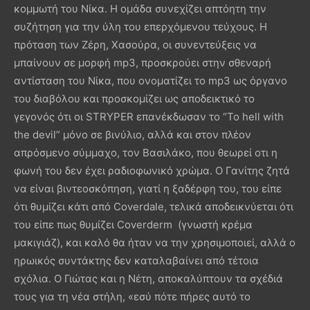
κομμωτή του Νίκα. Η ομάδα συνεχίζει απτόητη την
συζήτηση για την ύλη του επερχόμενου τεύχους. Η
πρόταση των Ζέρη, Χασούρα, οι συνεντεύξεις να
μπαίνουν σε μορφή mp3, προσκρούει στην σθεναρή
αντίσταση του Νίκα, που ονοματίζει το mp3 ως όργανο
του διαβόλου και προσκομίζει ως αποδεικτικό το
γεγονός ότι οι STRYPER επανέκδωσαν το “To hell with
the devil” μόνο σε βινύλιο, αλλά και στον πλέον
απρόσμενο σύμμαχο, τον Βασιλάκο, που θεωρεί οτι η
φωνή του δεν έχει ραδιοφωνικό χρώμα. Ο Γανίτης ζητά
να είναι βιντεοσκόπηση, γιατί η ξαδέρφη του, του είπε
ότι θυμίζει κάτι από Coverdale, τελικά αποδεικνύεται ότι
του είπε πως θυμίζει Coverderm (γνωστή κρέμα
μακιγιάζ), και καλό θα ήταν να την χρησιμοποιεί, αλλά ο
ηρωικός συντάκτης δεν καταλαβαίνει από τέτοια
σχόλια. Ο Γιώτας και η Νέτη, αποκαλύπτουν τα σχέδιά
τους για τη νέα στήλη, «εσύ πότε πήρες αυτό το