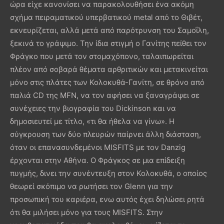
ώρα είχε κανονίσει να παρακολουθήσει ένα ακόμη
σχήμα πειραματικού υπερβατικού metal από το Θιβέτ,
εκνευρίζεται, αλλά μετά από παρότρυνση του Σαμοΐλη,
ξεκινά το γράψιμο. Την ίδια στιγμή ο Γανίτης πείθει τον
Φράγκο που μετά τον στομαχόπονο, ταλαιπωρείται
πλέον από σοβαρά θέματα αρθριτικών και μετακινείται
μόνο στις πλάτες των Κολοκυθά-Γανίτη, σε θρόνο από
παλιά CD της MFN, να τον αφήσει να ξαναγράψει σε
συνέχειες την βιογραφία του Dickinson και να
δημοσιευτεί με τίτλο, «τι θα ήθελα να γίνω». Η
σύγκρουση των δύο πλευρών παίρνει άλλη διάσταση,
όταν οι επανασυνδεμένοι MISFITS με τον Danzig
έρχονται στην Αθήνα. Ο Φράγκος σε μια επίδειξη
πυγμής, δινει την συνέντευξη στον Κολοκυθά, ο οποίος
θεωρεί σκόπιμο να ρωτήσει τον Glenn για την
προσωπική του καριέρα, ενω αυτός έχει δηλώσει ρητά
ότι θα μιλήσει μόνο για τους MISFITS. Στην