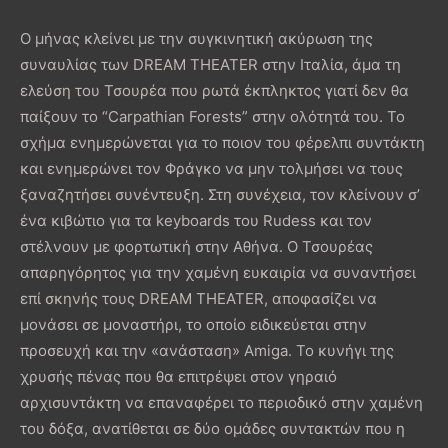
Ο μήνας κλείνει με την συγκινητική ακύρωση της
συναυλίας των DREAM THEATER στην Ιταλία, άμα τη
ελεύση του Τσουρέα που ρωτά έκπληκτος γιατί δεν θα
παίξουν το “Carpathian Forests” στην ολότητά του. Το
σχήμα ενημερώνεται για το ποιον του φέρελπι συντάκτη
και ενημερώνει τον Φράγκο να μην τολμήσει να τους
ξαναζητήσει συνέντευξη. Στη συνέχεια, τον κλείνουν σ’
ένα κιβώτιο για τα keyboards του Rudess και τον
στέλνουν με φορτωτική στην Αθήνα. Ο Τσουρέας
απαρηγόρητος για την χαμένη ευκαιρία να συναντήσει
επί σκηνής τους DREAM THEATER, αποφασίζει να
μονάσει σε μοναστήρι, το οποίο ειδικεύεται στην
προσευχή και την «ανάσταση» Amiga. Το κυνήγι της
χρυσής πένας που θα επιτρέψει στον γηραιό
αρχισυντάκτη να επαναφέρει το περιοδικό στην χαμένη
του δόξα, ανατίθεται σε δύο ομάδες συντακτών που η