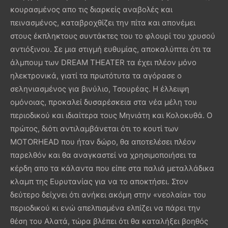
κουρασμένος απο τις διαρκείς αναβολές και
πεινασμένος, καταβροχθίζει την πίτα και απονέμει
στους έκπληκτους συντάκτες του το φλουρί του χρυσού
αντιόξινου. Σε μια στιγμή ευθυμίας, αποκαλύπτει ότι τα
άλμπουμ των DREAM THEATER τα έχει πλέον μόνο
ηλεκτρονικά, γιατί τα πρωτότυτα τα αγόρασε ο
σεληνιασμένος για βινύλιο, Τσουρέας. Η έλλειψη
ομόνοιας, προκαλεί δυσαρέσκεια στα νέα μέλη του
περιοδικού και ιδιαίτερα τους Μηνιάτη και Κολοκυθά. Ο
πρώτος, διότι αντιλαμβάνεται ότι το κουτί των
MOTORHEAD που ήταν δώρο, θα αποτελέσει πλέον
παρελθόν και θα αναγκαστεί να χρησιμοποιήσει τα
κέρδη απο τα κάλαντα που είπε στα παλιά μεταλλάδικα
κλαμπ της Ευρυτανίας για να το αποκτήσει. Στον
δεύτερο δείχνει ότι ανήκει ακόμη στην «νεολαία» του
περιοδικού κι ενώ απελπισμένα ελπίζει να πάρει την
θέση του Αλατά, τώρα βλέπει ότι θα καταλήξει βοηθός