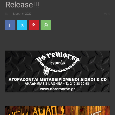
Release!!!
By
-
March 6, 2020
0