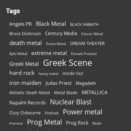
Tags
Black Metal
Angels PR
BLACK SABBATH
Century Media
Bruce Dickinson
Classic Metal
death metal
DREAM THEATER
Doom Metal
extreme metal
Epic Metal
Female Fronted
Greek Scene
Greek Metal
hard rock
Inside Out
heavy metal
iron maiden
Judas Priest
Megadeth
METALLICA
Melodic Death Metal
Metal Blade
Nuclear Blast
Napalm Records
Power metal
Ozzy Osbourne
Podcast
Prog Metal
Prog Rock
Radio
Premiere