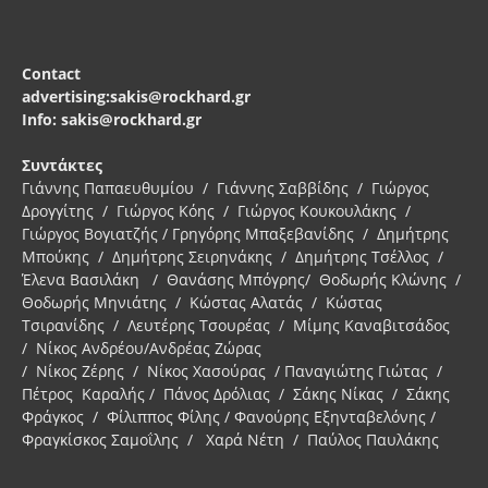
Contact
advertising:sakis@rockhard.gr
Info: sakis@rockhard.gr
Συντάκτες
Γιάννης Παπαευθυμίου / Γιάννης Σαββίδης / Γιώργος
Δρογγίτης / Γιώργος Κόης / Γιώργος Κουκουλάκης /
Γιώργος Βογιατζής / Γρηγόρης Μπαξεβανίδης / Δημήτρης
Μπούκης / Δημήτρης Σειρηνάκης / Δημήτρης Τσέλλος /
Έλενα Βασιλάκη / Θανάσης Μπόγρης/ Θοδωρής Κλώνης /
Θοδωρής Μηνιάτης / Κώστας Αλατάς / Κώστας
Τσιρανίδης / Λευτέρης Τσουρέας / Μίμης Καναβιτσάδος
/ Νίκος Ανδρέου/Ανδρέας Ζώρας
/ Νίκος Ζέρης / Νίκος Χασούρας / Παναγιώτης Γιώτας /
Πέτρος Καραλής / Πάνος Δρόλιας / Σάκης Νίκας / Σάκης
Φράγκος / Φίλιππος Φίλης / Φανούρης Εξηνταβελόνης /
Φραγκίσκος Σαμοΐλης / Χαρά Νέτη / Παύλος Παυλάκης