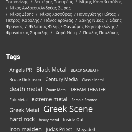
Τσιρανίδης / Λευτέρης Τσουρέας / Μίμης Καναβιτσάδος
/ Νίκος Ανδρέου/Ανδρέας Ζώρας
/ Νίκος Ζέρης / Νίκος Χασούρας / Παναγιώτης Γιώτας /
Πέτρος Καραλής / Πάνος Δρόλιας / Σάκης Νίκας / Σάκης
Φράγκος / Φίλιππος Φίλης / Φανούρης Εξηνταβελόνης /
Φραγκίσκος Σαμοΐλης / Χαρά Νέτη / Παύλος Παυλάκης
Tags
Black Metal
Angels PR
BLACK SABBATH
Century Media
Bruce Dickinson
Classic Metal
death metal
DREAM THEATER
Doom Metal
extreme metal
Epic Metal
Female Fronted
Greek Scene
Greek Metal
hard rock
Inside Out
heavy metal
iron maiden
Judas Priest
Megadeth