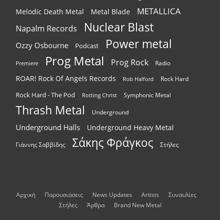
METALLICA
Melodic Death Metal
Metal Blade
Nuclear Blast
Napalm Records
Power metal
Ozzy Osbourne
Podcast
Prog Metal
Prog Rock
Radio
Premiere
ROAR! Rock Of Angels Records
Rock Hard
Rob Halford
Rock Hard - The Pod
Symphonic Metal
Rotting Christ
Thrash Metal
Underground
Underground Halls
Underground Heavy Metal
Σάκης Φράγκος
Γιάννης Σαββίδης
Στήλες
Αρχική
Παρουσιάσεις
News Updates
Artists
Συναυλίες
Στήλες
Άρθρα
Brand New Metal