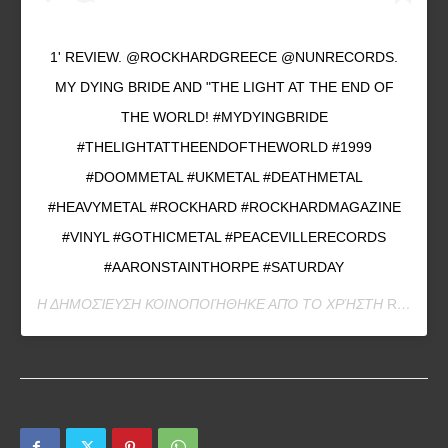
1' REVIEW. @ROCKHARDGREECE @NUNRECORDS.
MY DYING BRIDE AND "THE LIGHT AT THE END OF
THE WORLD! #MYDYINGBRIDE
#THELIGHTATTHEENDOFTHEWORLD #1999
#DOOMMETAL #UKMETAL #DEATHMETAL
#HEAVYMETAL #ROCKHARD #ROCKHARDMAGAZINE
#VINYL #GOTHICMETAL #PEACEVILLERECORDS
#AARONSTAINTHORPE #SATURDAY
Η ΔΗΜΟΣΊΕΥΣΗ ΚΟΙΝΟΠΟΙΉΘΗΚΕ ΑΠΌ ΤΟ ΧΡΉΣΤΗ
ROCK HARD GREECE