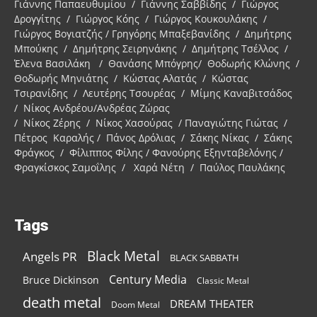
Γιάννης Παπαευθυμίου / Γιάννης Σαββίδης / Γιώργος
Δρογγίτης / Γιώργος Κόης / Γιώργος Κουκουλάκης /
Γιώργος Βογιατζής / Γρηγόρης Μπαξεβανίδης / Δημήτρης
Μπούκης / Δημήτρης Σειρηνάκης / Δημήτρης Τσέλλος /
Έλενα Βασιλάκη / Θανάσης Μπόγρης/ Θοδωρής Κλώνης /
Θοδωρής Μηνιάτης / Κώστας Αλατάς / Κώστας
Τσιρανίδης / Λευτέρης Τσουρέας / Μίμης Καναβιτσάδος
/ Νίκος Ανδρέου/Ανδρέας Ζώρας
/ Νίκος Ζέρης / Νίκος Χασούρας / Παναγιώτης Γιώτας /
Πέτρος Καραλής / Πάνος Δρόλιας / Σάκης Νίκας / Σάκης
Φράγκος / Φίλιππος Φίλης / Φανούρης Εξηνταβελόνης /
Φραγκίσκος Σαμοΐλης / Χαρά Νέτη / Παύλος Παυλάκης
Tags
Black Metal
Angels PR
BLACK SABBATH
Century Media
Bruce Dickinson
Classic Metal
death metal
DREAM THEATER
Doom Metal