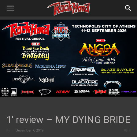
1′ review – MY DYING BRIDE
By
-
December 7, 2019
0