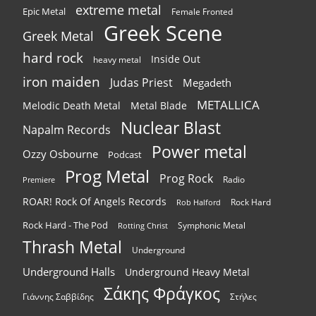
extreme metal
Epic Metal
Female Fronted
Greek Scene
Greek Metal
hard rock
Inside Out
heavy metal
iron maiden
Judas Priest
Megadeth
METALLICA
Melodic Death Metal
Metal Blade
Nuclear Blast
Napalm Records
Power metal
Ozzy Osbourne
Podcast
Prog Metal
Prog Rock
Radio
Premiere
ROAR! Rock Of Angels Records
Rock Hard
Rob Halford
Rock Hard - The Pod
Symphonic Metal
Rotting Christ
Thrash Metal
Underground
Underground Halls
Underground Heavy Metal
Σάκης Φράγκος
Γιάννης Σαββίδης
Στήλες