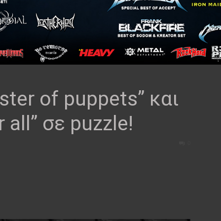
ter of puppets” και
 all” σε puzzle!
0