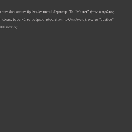
α των δύο αυτών θρυλικών
metal
άλμπουμ.
To
“
Master
” ήταν ο πρώτος
0 κόπιες (φυσικά το νούμερο τώρα είναι πολλαπλάσιο), ενώ το “
Justice
”
000 κόπιες!