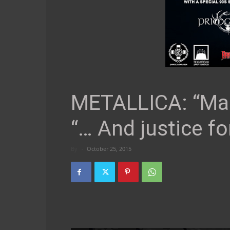
METALLICA: “Mas
“… And justice for
By
-
October 25, 2015