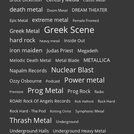
Classic Metal
death metal
DREAM THEATER
Doom Metal
extreme metal
Epic Metal
Female Fronted
Greek Scene
Greek Metal
hard rock
Inside Out
heavy metal
iron maiden
Judas Priest
Megadeth
METALLICA
Melodic Death Metal
Metal Blade
Nuclear Blast
Napalm Records
Power metal
Ozzy Osbourne
Podcast
Prog Metal
Prog Rock
Radio
Premiere
ROAR! Rock Of Angels Records
Rock Hard
Rob Halford
Rock Hard - The Pod
Symphonic Metal
Rotting Christ
Thrash Metal
Underground
Underground Halls
Underground Heavy Metal