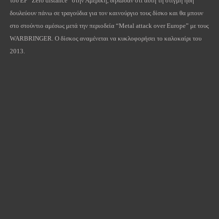
του EP “Zero distance” στην Αμερική, δήλωσαν ότι αυτή τη στιγμή ήδη
δουλεύουν πάνω σε τραγούδια για τον καινούργιο τους δίσκο και θα μπουν
στο στούντιο αμέσως μετά την περιοδεία “Metal attack over Europe” με τους
WARBRINGER. Ο δίσκος αναμένεται να κυκλοφορήσει το καλοκαίρι του
2013.