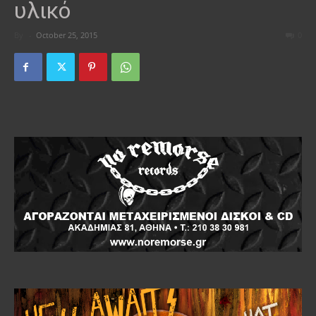
υλικό
By
-
October 25, 2015
0