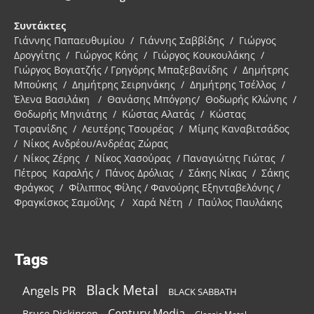
Συντάκτες
Γιάννης Παπαευθυμίου / Γιάννης Σαββίδης / Γιώργος
Δρογγίτης / Γιώργος Κόης / Γιώργος Κουκουλάκης /
Γιώργος Βογιατζής / Γρηγόρης Μπαξεβανίδης / Δημήτρης
Μπούκης / Δημήτρης Σειρηνάκης / Δημήτρης Τσέλλος /
Έλενα Βασιλάκη / Θανάσης Μπόγρης/ Θοδωρής Κλώνης /
Θοδωρής Μηνιάτης / Κώστας Αλατάς / Κώστας
Τσιρανίδης / Λευτέρης Τσουρέας / Μίμης Καναβιτσάδος
/ Νίκος Ανδρέου/Ανδρέας Ζώρας
/ Νίκος Ζέρης / Νίκος Χασούρας / Παναγιώτης Γιώτας /
Πέτρος Καραλής / Πάνος Δρόλιας / Σάκης Νίκας / Σάκης
Φράγκος / Φίλιππος Φίλης / Φανούρης Εξηνταβελόνης /
Φραγκίσκος Σαμοΐλης / Χαρά Νέτη / Παύλος Παυλάκης
Tags
Black Metal
Angels PR
BLACK SABBATH
Century Media
Bruce Dickinson