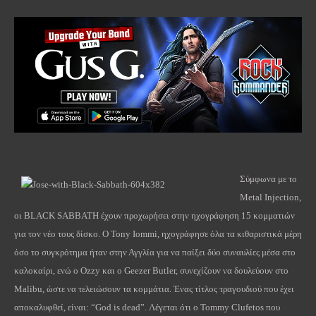
Σύμφωνα με το
Metal Injection,
οι BLACK SABBATH έχουν προχωρήσει στην ηχογράφηση 15 κομματιών
για τον νέο τους δίσκο. Ο Tony Iommi, ηχογράφησε όλα τα κιθαριστικά μέρη
όσο το συγκρότημα ήταν στην Αγγλία για να παίξει δύο συναυλίες μέσα στο
καλοκαίρι, ενώ ο Ozzy και ο Geezer Butler, συνεχίζουν να δουλεύουν στο
Malibu, ώστε να τελειώσουν τα κομμάτια. Ένας τίτλος τραγουδιού που έχει
αποκαλυφθεί, είναι: “God is dead”. Λέγεται ότι ο Tommy Clufetos που