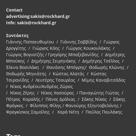
Contact
advertising:sakis@rockhard.gr
Info: sakis@rockhard.gr
Συντάκτες
Γιάννης Παπαευθυμίου / Γιάννης Σαββίδης / Γιώργος
Δρογγίτης / Γιώργος Κόης / Γιώργος Κουκουλάκης /
Γιώργος Βογιατζής / Γρηγόρης Μπαξεβανίδης / Δημήτρης
Μπούκης / Δημήτρης Σειρηνάκης / Δημήτρης Τσέλλος /
Έλενα Βασιλάκη / Θανάσης Μπόγρης/ Θοδωρής Κλώνης /
Θοδωρής Μηνιάτης / Κώστας Αλατάς / Κώστας
Τσιρανίδης / Λευτέρης Τσουρέας / Μίμης Καναβιτσάδος
/ Νίκος Ανδρέου/Ανδρέας Ζώρας
/ Νίκος Ζέρης / Νίκος Χασούρας / Παναγιώτης Γιώτας /
Πέτρος Καραλής / Πάνος Δρόλιας / Σάκης Νίκας / Σάκης
Φράγκος / Φίλιππος Φίλης / Φανούρης Εξηνταβελόνης /
Φραγκίσκος Σαμοΐλης / Χαρά Νέτη / Παύλος Παυλάκης