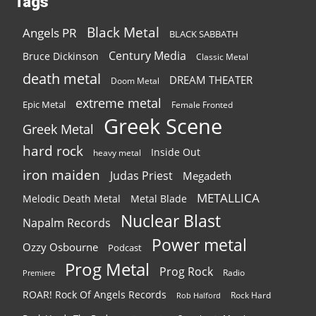
Tags
Black Metal
Angels PR
BLACK SABBATH
Century Media
Bruce Dickinson
Classic Metal
death metal
DREAM THEATER
Doom Metal
extreme metal
Epic Metal
Female Fronted
Greek Scene
Greek Metal
hard rock
Inside Out
heavy metal
iron maiden
Judas Priest
Megadeth
METALLICA
Melodic Death Metal
Metal Blade
Nuclear Blast
Napalm Records
Power metal
Ozzy Osbourne
Podcast
Prog Metal
Prog Rock
Radio
Premiere
ROAR! Rock Of Angels Records
Rock Hard
Rob Halford