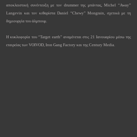
αποκλειστική συνέντευξη με τον
drummer
της μπάντας,
Michel
“
Away
”
Langevin
και τον κιθαρίστα
Daniel
“
Chewy
”
Mongrain
, σχετικά με τη
δημιουργία του άλμπουμ.
Η κυκλοφορία του “
Target
earth
” αναμένεται στις 21 Ιανουαρίου μέσω της
εταιρείας των
VOIVOD
,
Iron
Gang
Factory
και της
Century
Media
.