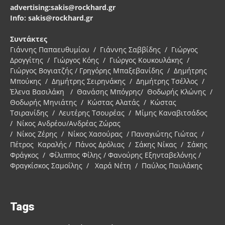
advertising:sakis@rockhard.gr
Info: sakis@rockhard.gr
Συντάκτες
Γιάννης Παπαευθυμίου / Γιάννης Σαββίδης / Γιώργος
Δρογγίτης / Γιώργος Κόης / Γιώργος Κουκουλάκης /
Γιώργος Βογιατζής / Γρηγόρης Μπαξεβανίδης / Δημήτρης
Μπούκης / Δημήτρης Σειρηνάκης / Δημήτρης Τσέλλος /
Έλενα Βασιλάκη / Θανάσης Μπόγρης/ Θοδωρής Κλώνης /
Θοδωρής Μηνιάτης / Κώστας Αλατάς / Κώστας
Τσιρανίδης / Λευτέρης Τσουρέας / Μίμης Καναβιτσάδος
/ Νίκος Ανδρέου/Ανδρέας Ζώρας
/ Νίκος Ζέρης / Νίκος Χασούρας / Παναγιώτης Γιώτας /
Πέτρος Καραλής / Πάνος Δρόλιας / Σάκης Νίκας / Σάκης
Φράγκος / Φίλιππος Φίλης / Φανούρης Εξηνταβελόνης /
Φραγκίσκος Σαμοΐλης / Χαρά Νέτη / Παύλος Παυλάκης
Tags