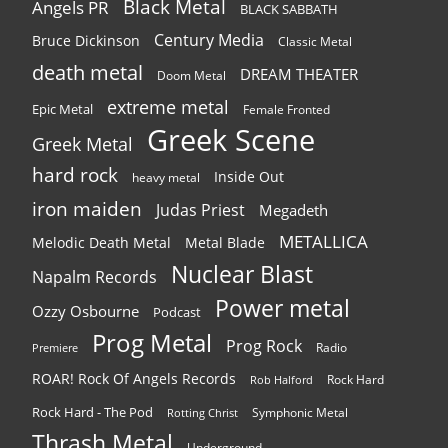
Black Metal
Angels PR
BLACK SABBATH
Century Media
Bruce Dickinson
Classic Metal
death metal
DREAM THEATER
Doom Metal
extreme metal
Epic Metal
Female Fronted
Greek Scene
Greek Metal
hard rock
Inside Out
heavy metal
iron maiden
Judas Priest
Megadeth
METALLICA
Melodic Death Metal
Metal Blade
Nuclear Blast
Napalm Records
Power metal
Ozzy Osbourne
Podcast
Prog Metal
Prog Rock
Radio
Premiere
ROAR! Rock Of Angels Records
Rock Hard
Rob Halford
Rock Hard - The Pod
Symphonic Metal
Rotting Christ
Thrash Metal
Underground