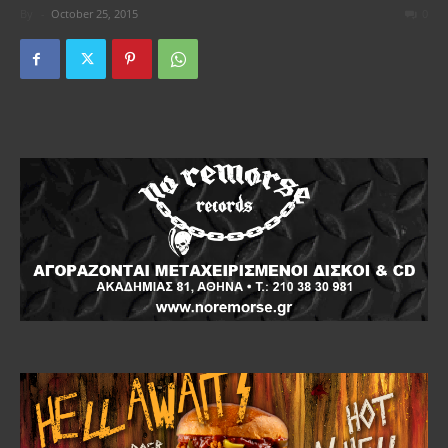
By
-
October 25, 2015
0