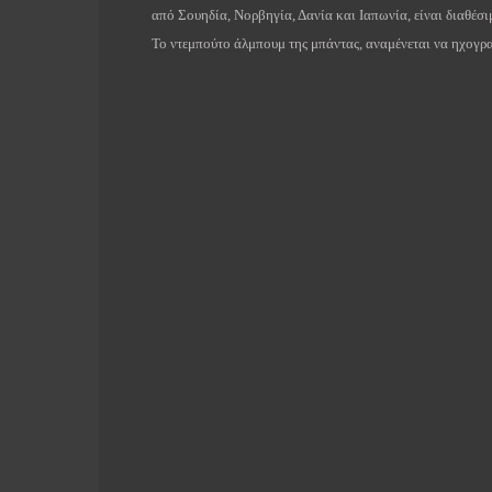
από Σουηδία, Νορβηγία, Δανία και Ιαπωνία, είναι διαθέσιμ
Το ντεμπούτο άλμπουμ της μπάντας, αναμένεται να ηχογρα