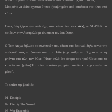
σόου του φετινού
Soundwave
festival
στο
Brisbane
της Αυστραλίας.
Μπορείτε να δείτε σχετικά βίντεο (τραβηγμένα από οπαδούς) στα κλιπ από
κάτω.
Όπως ήδη ξέρετε (αν πάλι όχι, τότε κάντε ένα κλικ
εδώ
), οι
SLAYER
θα
παίξουν στην Αυστραλία με
drummer
τον
Jon
Dette
.
O
Tom
Araya
δήλωσε σε συνέντευξη που έδωσε στο
festival
, δήλωσε για την
απόφασή τους να ξαναπάρουν τον
Dette
(είχε παίξει για 3 χρόνια με τη
μπάντα στα τέλη των 90
s
): “Ήταν απλά ένα όνομα που τραβήξαμε από το
καπέλο μας. (γέλια) Ήταν ένα τεράστιο γαμημένο καπέλο και είχε ένα όνομα
μέσα”.
To setlist
της
βραδιάς
:
01.
Disciple
02.
Die By The Sword
03.
War Ensemble