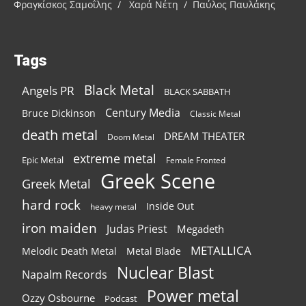
Φραγκίσκος Σαμοΐλης / Χαρά Νέτη / Παύλος Παυλάκης
Tags
Black Metal
Angels PR
BLACK SABBATH
Century Media
Bruce Dickinson
Classic Metal
death metal
DREAM THEATER
Doom Metal
extreme metal
Epic Metal
Female Fronted
Greek Scene
Greek Metal
hard rock
Inside Out
heavy metal
iron maiden
Judas Priest
Megadeth
METALLICA
Melodic Death Metal
Metal Blade
Nuclear Blast
Napalm Records
Power metal
Ozzy Osbourne
Podcast