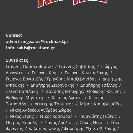
Contact
advertising:sakis@rockhard.gr
Info: sakis@rockhard.gr
Συντάκτες
Γιάννης Παπαευθυμίου / Γιάννης Σαββίδης / Γιώργος
Δρογγίτης / Γιώργος Κόης / Γιώργος Κουκουλάκης /
Γιώργος Βογιατζής / Γρηγόρης Μπαξεβανίδης / Δημήτρης
Μπούκης / Δημήτρης Σειρηνάκης / Δημήτρης Τσέλλος /
Έλενα Βασιλάκη / Θανάσης Μπόγρης/ Θοδωρής Κλώνης /
Θοδωρής Μηνιάτης / Κώστας Αλατάς / Κώστας
Τσιρανίδης / Λευτέρης Τσουρέας / Μίμης Καναβιτσάδος
/ Νίκος Ανδρέου/Ανδρέας Ζώρας
/ Νίκος Ζέρης / Νίκος Χασούρας / Παναγιώτης Γιώτας /
Πέτρος Καραλής / Πάνος Δρόλιας / Σάκης Νίκας / Σάκης
Φράγκος / Φίλιππος Φίλης / Φανούρης Εξηνταβελόνης /