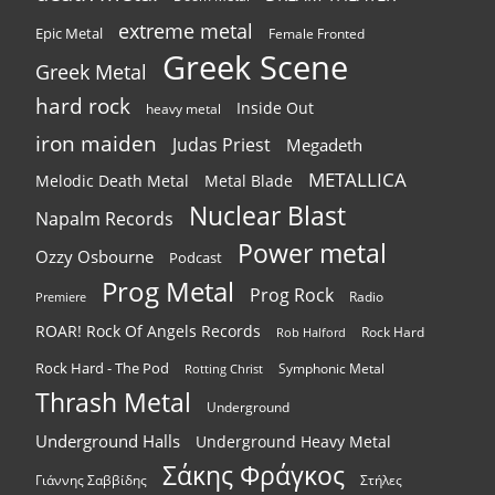
extreme metal
Epic Metal
Female Fronted
Greek Scene
Greek Metal
hard rock
Inside Out
heavy metal
iron maiden
Judas Priest
Megadeth
METALLICA
Melodic Death Metal
Metal Blade
Nuclear Blast
Napalm Records
Power metal
Ozzy Osbourne
Podcast
Prog Metal
Prog Rock
Radio
Premiere
ROAR! Rock Of Angels Records
Rock Hard
Rob Halford
Rock Hard - The Pod
Symphonic Metal
Rotting Christ
Thrash Metal
Underground
Underground Halls
Underground Heavy Metal
Σάκης Φράγκος
Γιάννης Σαββίδης
Στήλες