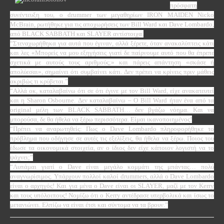
πρόσφατη
συνέντευξη του, ο drummer των μεγαθηρίων IRON MAIDEN Nicko
McBrain, ρωτήθηκε για τις αποχωρήσεις των Bill Ward και Dave Lombardo,
από BLACK SABBATH και SLAYER αντίστοιχα.
“Στεναχωρήθηκα για αυτά που έγιναν, αλλά ξέρετε, όταν ανακαλύπτεις κάτι
και λες «Μπορείς να μου εξηγήσεις γιατί δε παίρνουμε αυτό που θα έπρεπε
σχετικά με αυτούς τους αριθμούς;» και πάρεις απάντηση «σκάσε ή
απολύεσαι», σημαίνει ότι συμβαίνει κάτι. Δεν πρέπει να κρίνεις πριν μάθεις
ακριβώς τι κρύβεται.”
“Αλλά οκ, καταλαβαίνω ότι σε ότι έγινε με τον Bill Ward, είχε ανακατευτεί
και η Sharon Osbourne. Δεν καταλαβαίνω – Ο Bill Ward ήταν ένα από τα
original
μέλη των BLACK SABBATH… δεν βγάζω νόημα. Και να
μπορούσα, δε θα ήθελα να ξέρω περισσότερα. Είμαι ικανοποιημένος!
“Πρέπει να αναρωτηθείς: Πως ο Dave Lombardo πληροφορήθηκε το
πρόβλημα που οδήγησε σε αυτές τις εξελίξεις, θα ήθελα να ξέρω. Ποιος του
έδωσε τα οικονομικά στοιχεία, αν ο ίδιος δεν είχε κάποιον λογιστή να το
ψάχνει;”
“Λυπάμαι γιατί ο
Dave
είναι μεγάλο κομμάτι της μπάντας… πολύ
αναγνωρίσιμος. Υπάρχουν πολλοί καλοί
drummers
, αλλά ο Dave Lombardo
είναι ο αρχηγός! Και για μένα ο
Dave
είναι οι
SLAYER
, μαζί με τον
Kerry
και τους υπόλοιπους! Νομίζω ότι ο
Kerry
αντέδρασε υπερβολικά και ίσως το
μετανιώνει. Ελπίζω να είναι έτσι και σύντομα να τα βρουν.
”