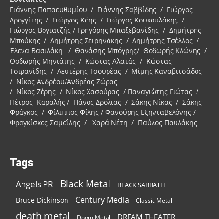
Γιάννης Παπαευθυμίου / Γιάννης Σαββίδης / Γιώργος
Δρογγίτης / Γιώργος Κόης / Γιώργος Κουκουλάκης /
Γιώργος Βογιατζής / Γρηγόρης Μπαξεβανίδης / Δημήτρης
Μπούκης / Δημήτρης Σειρηνάκης / Δημήτρης Τσέλλος /
Έλενα Βασιλάκη / Θανάσης Μπόγρης/ Θοδωρής Κλώνης /
Θοδωρής Μηνιάτης / Κώστας Αλατάς / Κώστας
Τσιρανίδης / Λευτέρης Τσουρέας / Μίμης Καναβιτσάδος
/ Νίκος Ανδρέου/Ανδρέας Ζώρας
/ Νίκος Ζέρης / Νίκος Χασούρας / Παναγιώτης Γιώτας /
Πέτρος Καραλής / Πάνος Δρόλιας / Σάκης Νίκας / Σάκης
Φράγκος / Φίλιππος Φίλης / Φανούρης Εξηνταβελόνης /
Φραγκίσκος Σαμοΐλης / Χαρά Νέτη / Παύλος Παυλάκης
Tags
Black Metal
Angels PR
BLACK SABBATH
Century Media
Bruce Dickinson
Classic Metal
death metal
DREAM THEATER
Doom Metal