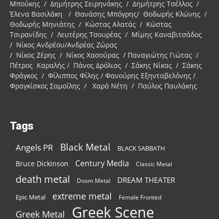
Μπούκης / Δημήτρης Σειρηνάκης / Δημήτρης Τσέλλος /
Έλενα Βασιλάκη / Θανάσης Μπόγρης/ Θοδωρής Κλώνης /
Θοδωρής Μηνιάτης / Κώστας Αλατάς / Κώστας
Τσιρανίδης / Λευτέρης Τσουρέας / Μίμης Καναβιτσάδος
/ Νίκος Ανδρέου/Ανδρέας Ζώρας
/ Νίκος Ζέρης / Νίκος Χασούρας / Παναγιώτης Γιώτας /
Πέτρος Καραλής / Πάνος Δρόλιας / Σάκης Νίκας / Σάκης
Φράγκος / Φίλιππος Φίλης / Φανούρης Εξηνταβελόνης /
Φραγκίσκος Σαμοΐλης / Χαρά Νέτη / Παύλος Παυλάκης
Tags
Black Metal
Angels PR
BLACK SABBATH
Century Media
Bruce Dickinson
Classic Metal
death metal
DREAM THEATER
Doom Metal
extreme metal
Epic Metal
Female Fronted
Greek Scene
Greek Metal