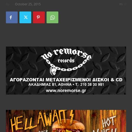
By
-
October 25, 2015
0