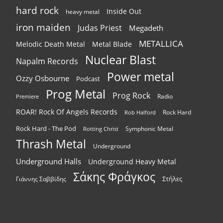
hard rock
Inside Out
heavy metal
iron maiden
Judas Priest
Megadeth
METALLICA
Melodic Death Metal
Metal Blade
Nuclear Blast
Napalm Records
Power metal
Ozzy Osbourne
Podcast
Prog Metal
Prog Rock
Radio
Premiere
ROAR! Rock Of Angels Records
Rock Hard
Rob Halford
Rock Hard - The Pod
Symphonic Metal
Rotting Christ
Thrash Metal
Underground
Underground Halls
Underground Heavy Metal
Σάκης Φράγκος
Στήλες
Γιάννης Σαββίδης