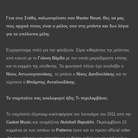
Γεια σου Στάθη, καλωσορίσατε σαν Master Reset. Θες να μας
πεις αρχικά ποιος είναι ο ρόλος σου στη μπάντα και δυο λόγια
για τα υπόλοιπα μέλη;
Ευχαριστούμε πολύ για την φιλοξενία. Είμαι κιθαρίστας της μπάντας
από κοινού με το
Γιάννη Βάρδα
με τον οποίο μοιραζόμαστε επίσης
και το κομμάτι της σύνθεσης. Τα φωνητικά πλέον έχει αναλάβει ο
Νίκος Αντωνογιαννάκης
, το μπάσο ο
Νίκος Δανδουλάκης
και τα
τύμπανα ο
Μπάμπης Ανταλουδάκης
.
Το ντεμπούτο σας κυκλοφορεί ήδη; Τι περιλαμβάνει;
Το ντεμπούτο άλμπουμ κυκλοφόρησε τον Ιανουάριο του 2011 από την
Casket Music
και ονομάζεται
Nutshell Republic
. Περιλαμβάνει 13
κομμάτια εκ των οποίων το
Patterns
έγινε και το πρώτο official video