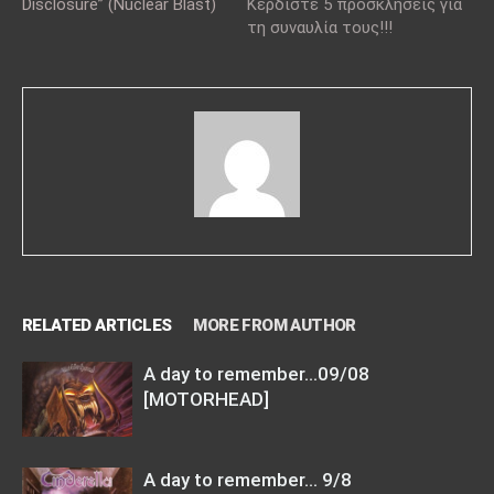
Disclosure” (Nuclear Blast)
Κερδίστε 5 προσκλήσεις για
τη συναυλία τους!!!
RELATED ARTICLES
MORE FROM AUTHOR
A day to remember…09/08
[MOTORHEAD]
A day to remember… 9/8