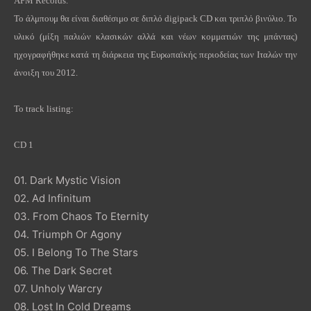
AFM
Records
.
Το άλμπουμ θα είναι διαθέσιμο σε διπλό
digipack
CD
και τριπλό βινύλιο. Το
υλικό (μίξη παλιών κλασικών αλλά και νέων κομματιών της μπάντας)
ηχογραφήθηκε κατά τη διάρκεια της Ευρωπαϊκής περιοδείας των Ιταλών την
άνοιξη του 2012.
Το
track listing:
CD 1
01.
Dark Mystic Vision
02.
Ad Infinitum
03.
From Chaos To Eternity
04.
Triumph Or Agony
05.
I Belong To The Stars
06.
The Dark Secret
07.
Unholy Warcry
08.
Lost In Cold Dreams