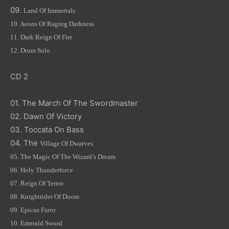
09.
Land
Of
Immortals
10.
Aeons Of Raging Darkness
11.
Dark Reign Of Fire
12.
Drum Solo
CD 2
01.
The March Of The Swordmaster
02.
Dawn Of Victory
03.
Toccata On Bass
04.
The
Village
Of
Dwarves
05.
The Magic Of The Wizard’s Dream
06.
Holy Thunderforce
07.
Reign Of Terror
08.
Knightrider Of Doom
09.
Epicus Furor
10.
Emerald Sword