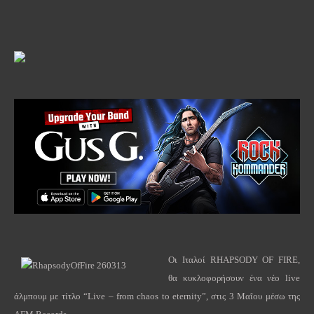
Οι Ιταλοί
RHAPSODY
OF
FIRE
,
θα κυκλοφορήσουν ένα νέο
live
άλμπουμ με τίτλο “
Live
–
from
chaos
to
eternity
”, στις 3 Μαΐου μέσω της