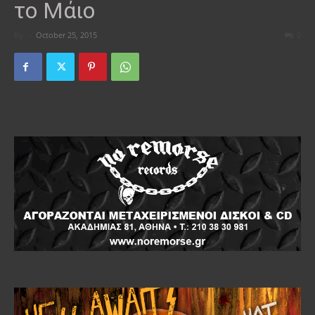
το Μάιο
By
-
October 25, 2015
0