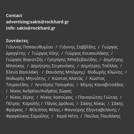
Contact
advertising:sakis@rockhard.gr
Info: sakis@rockhard.gr
Συντάκτες
Γιάννης Παπαευθυμίου / Γιάννης Σαββίδης / Γιώργος
Δρογγίτης / Γιώργος Κόης / Γιώργος Κουκουλάκης /
Γιώργος Βογιατζής / Γρηγόρης Μπαξεβανίδης / Δημήτρης
Μπούκης / Δημήτρης Σειρηνάκης / Δημήτρης Τσέλλος /
Έλενα Βασιλάκη / Θανάσης Μπόγρης/ Θοδωρής Κλώνης /
Θοδωρής Μηνιάτης / Κώστας Αλατάς / Κώστας
Τσιρανίδης / Λευτέρης Τσουρέας / Μίμης Καναβιτσάδος
/ Νίκος Ανδρέου/Ανδρέας Ζώρας
/ Νίκος Ζέρης / Νίκος Χασούρας / Παναγιώτης Γιώτας /
Πέτρος Καραλής / Πάνος Δρόλιας / Σάκης Νίκας / Σάκης
Φράγκος / Φίλιππος Φίλης / Φανούρης Εξηνταβελόνης /
Φραγκίσκος Σαμοΐλης / Χαρά Νέτη / Παύλος Παυλάκης