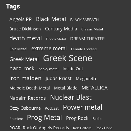
Tags
Black Metal
Angels PR
BLACK SABBATH
Century Media
Bruce Dickinson
Classic Metal
death metal
DREAM THEATER
Doom Metal
extreme metal
Epic Metal
Female Fronted
Greek Scene
Greek Metal
hard rock
Inside Out
heavy metal
iron maiden
Judas Priest
Megadeth
METALLICA
Melodic Death Metal
Metal Blade
Nuclear Blast
Napalm Records
Power metal
Ozzy Osbourne
Podcast
Prog Metal
Prog Rock
Radio
Premiere
ROAR! Rock Of Angels Records
Rock Hard
Rob Halford