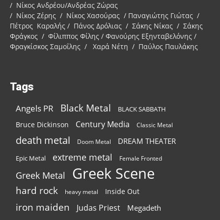
/ Νίκος Ανδρέου/Ανδρέας Ζώρας
/ Νίκος Ζέρης / Νίκος Χασούρας / Παναγιώτης Γιώτας /
Πέτρος Καραλής / Πάνος Δρόλιας / Σάκης Νίκας / Σάκης
Φράγκος / Φίλιππος Φίλης / Φανούρης Εξηνταβελόνης /
Φραγκίσκος Σαμοΐλης / Χαρά Νέτη / Παύλος Παυλάκης
Tags
Black Metal
Angels PR
BLACK SABBATH
Century Media
Bruce Dickinson
Classic Metal
death metal
DREAM THEATER
Doom Metal
extreme metal
Epic Metal
Female Fronted
Greek Scene
Greek Metal
hard rock
Inside Out
heavy metal
iron maiden
Judas Priest
Megadeth