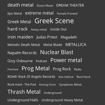
death metal
DREAM THEATER
Doom Metal
extreme metal
Epic Metal
Female Fronted
Greek Scene
Greek Metal
hard rock
Inside Out
heavy metal
iron maiden
Judas Priest
Megadeth
METALLICA
Melodic Death Metal
Metal Blade
Nuclear Blast
Napalm Records
Power metal
Ozzy Osbourne
Podcast
Prog Metal
Prog Rock
Radio
Premiere
ROAR! Rock Of Angels Records
Rock Hard
Rob Halford
Rock Hard - The Pod
Symphonic Metal
Rotting Christ
Thrash Metal
Underground
Underground Halls
Underground Heavy Metal