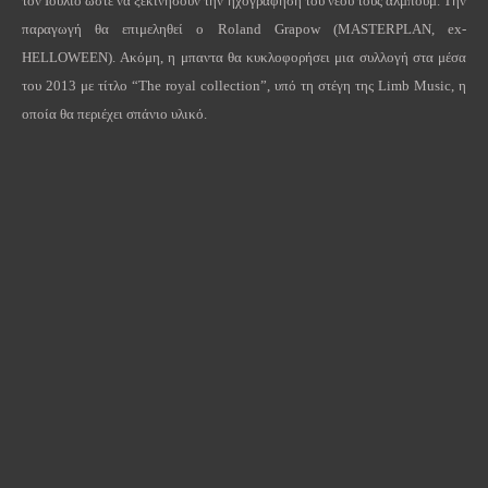
τον Ιούλιο ώστε να ξεκινήσουν την ηχογράφηση του νέου τους άλμπουμ. Την
παραγωγή θα επιμεληθεί ο Roland Grapow (MASTERPLAN, ex-
HELLOWEEN). Ακόμη, η μπαντα θα κυκλοφορήσει μια συλλογή στα μέσα
του 2013 με τίτλο “The royal collection”, υπό τη στέγη της Limb Music, η
οποία θα περιέχει σπάνιο υλικό.