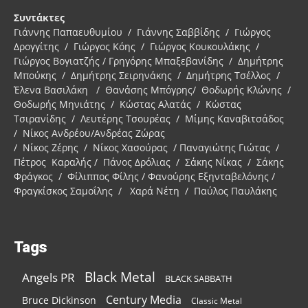
Συντάκτες
Γιάννης Παπαευθυμίου / Γιάννης Σαββίδης / Γιώργος
Δρογγίτης / Γιώργος Κόης / Γιώργος Κουκουλάκης /
Γιώργος Βογιατζής / Γρηγόρης Μπαξεβανίδης / Δημήτρης
Μπούκης / Δημήτρης Σειρηνάκης / Δημήτρης Τσέλλος /
Έλενα Βασιλάκη / Θανάσης Μπόγρης/ Θοδωρής Κλώνης /
Θοδωρής Μηνιάτης / Κώστας Αλατάς / Κώστας
Τσιρανίδης / Λευτέρης Τσουρέας / Μίμης Καναβιτσάδος
/ Νίκος Ανδρέου/Ανδρέας Ζώρας
/ Νίκος Ζέρης / Νίκος Χασούρας / Παναγιώτης Γιώτας /
Πέτρος Καραλής / Πάνος Δρόλιας / Σάκης Νίκας / Σάκης
Φράγκος / Φίλιππος Φίλης / Φανούρης Εξηνταβελόνης /
Φραγκίσκος Σαμοΐλης / Χαρά Νέτη / Παύλος Παυλάκης
Tags
Black Metal
Angels PR
BLACK SABBATH
Century Media
Bruce Dickinson
Classic Metal