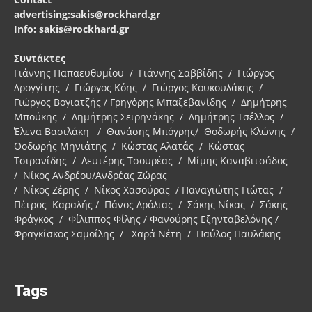
advertising:sakis@rockhard.gr
Info: sakis@rockhard.gr
Συντάκτες
Γιάννης Παπαευθυμίου / Γιάννης Σαββίδης / Γιώργος
Δρογγίτης / Γιώργος Κόης / Γιώργος Κουκουλάκης /
Γιώργος Βογιατζής / Γρηγόρης Μπαξεβανίδης / Δημήτρης
Μπούκης / Δημήτρης Σειρηνάκης / Δημήτρης Τσέλλος /
Έλενα Βασιλάκη / Θανάσης Μπόγρης/ Θοδωρής Κλώνης /
Θοδωρής Μηνιάτης / Κώστας Αλατάς / Κώστας
Τσιρανίδης / Λευτέρης Τσουρέας / Μίμης Καναβιτσάδος
/ Νίκος Ανδρέου/Ανδρέας Ζώρας
/ Νίκος Ζέρης / Νίκος Χασούρας / Παναγιώτης Γιώτας /
Πέτρος Καραλής / Πάνος Δρόλιας / Σάκης Νίκας / Σάκης
Φράγκος / Φίλιππος Φίλης / Φανούρης Εξηνταβελόνης /
Φραγκίσκος Σαμοΐλης / Χαρά Νέτη / Παύλος Παυλάκης
Tags