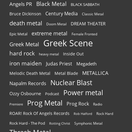
Black Metal
Angels PR
BLACK SABBATH
Century Media
Bruce Dickinson
Classic Metal
death metal
DREAM THEATER
Doom Metal
extreme metal
Epic Metal
Female Fronted
Greek Scene
Greek Metal
hard rock
Inside Out
heavy metal
iron maiden
Judas Priest
Megadeth
METALLICA
Melodic Death Metal
Metal Blade
Nuclear Blast
Napalm Records
Power metal
Ozzy Osbourne
Podcast
Prog Metal
Prog Rock
Radio
Premiere
ROAR! Rock Of Angels Records
Rock Hard
Rob Halford
Rock Hard - The Pod
Symphonic Metal
Rotting Christ