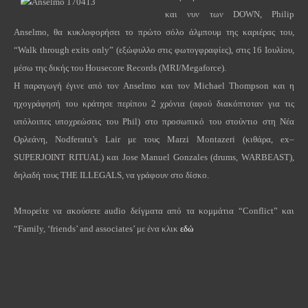
και νυν των
DOWN
,
Philip
Anselmo
, θα κυκλοφορήσει το πρώτο σόλο άλμπουμ της καριέρας του,
“
Walk
through
exits
only
” (εξώφυλλο στις φωτογφραφίες), στις 16 Ιουλίου,
μέσω της δικής του
Housecore
Records
(
MRI
/
Megaforce
).
H
παραγωγή έγινε από τον
Anselmo
και τον
Michael
Thompson
και η
ηχογράφησή του κράτησε περίπου 2 χρόνια (αφού διακόπτοταν για τις
υπόλοιπες υποχρεώσεις του
Phil
) στο προσωπικό του στούντιο στη Νέα
Ορλεάνη,
Nodferatu
’
s
Lair
με τους
Marzi
Montazeri
(κιθάρα,
ex
–
SUPERJOINT
RITUAL
) και
Jose
Manuel
Gonzales
(
drums
,
WARBEAST
),
δηλαδή τους
THE
ILLEGALS
, να γράφουν στο δίσκο.
Μπορείτε να ακούσετε
audio
δείγματα από τα κομμάτια “
Conflict
” και
“
Family
, ‘
friends
’
and
associates
’ με ένα κλικ
εδώ