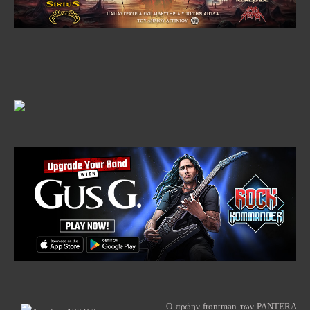
Ο πρώην
frontman
των
PANTERA