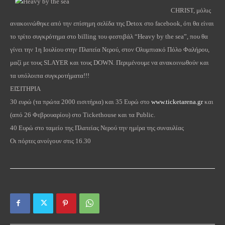
CHRIST, μόλις
ανακοινώθηκε από την επίσημη σελίδα της Detox στο facebook, ότι θα είναι
το τρίτο συγκρότημα στο billing του φεστιβάλ “Heavy by the sea”, που θα
γίνει την 1η Ιουλίου στην Πλατεία Νερού, στον Ολυμπιακό Πόλο Φαλήρου,
μαζί με τους SLAYER και τους DOWN. Περιμένουμε να ανακοινωθούν και
τα υπόλοιπα συγκροτήματα!!!
ΕΙΣΙΤΗΡΙΑ
30 ευρώ (τα πρώτα 2000 εισιτήρια) και 35 Ευρώ στο
www.ticketarena.gr
και
(από 26 Φεβρουαρίου) στο Tickethouse και τα Public.
40 Ευρώ στο ταμείο της Πλατείας Νερού την ημέρα της συναυλίας
Οι πόρτες ανοίγουν στις 16.30