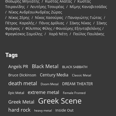
Θοδωρής Μηνιάτης / Κώστας Αλατάς / Κώστας
Τσιρανίδης / Λευτέρης Τσουρέας / Μίμης Καναβιτσάδος
/ Νίκος Ανδρέου/Ανδρέας Ζώρας
/ Νίκος Ζέρης / Νίκος Χασούρας / Παναγιώτης Γιώτας /
Πέτρος Καραλής / Πάνος Δρόλιας / Σάκης Νίκας / Σάκης
Φράγκος / Φίλιππος Φίλης / Φανούρης Εξηνταβελόνης /
Φραγκίσκος Σαμοΐλης / Χαρά Νέτη / Παύλος Παυλάκης
Tags
Black Metal
Angels PR
BLACK SABBATH
Century Media
Bruce Dickinson
Classic Metal
death metal
DREAM THEATER
Doom Metal
extreme metal
Epic Metal
Female Fronted
Greek Scene
Greek Metal
hard rock
Inside Out
heavy metal