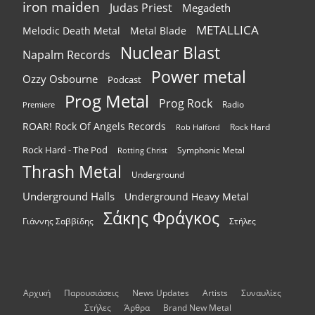
iron maiden
Judas Priest
Megadeth
METALLICA
Melodic Death Metal
Metal Blade
Nuclear Blast
Napalm Records
Power metal
Ozzy Osbourne
Podcast
Prog Metal
Prog Rock
Radio
Premiere
ROAR! Rock Of Angels Records
Rock Hard
Rob Halford
Rock Hard - The Pod
Symphonic Metal
Rotting Christ
Thrash Metal
Underground
Underground Halls
Underground Heavy Metal
Σάκης Φράγκος
Γιάννης Σαββίδης
Στήλες
Αρχική
Παρουσιάσεις
News Updates
Artists
Συναυλίες
Στήλες
Άρθρα
Brand New Metal