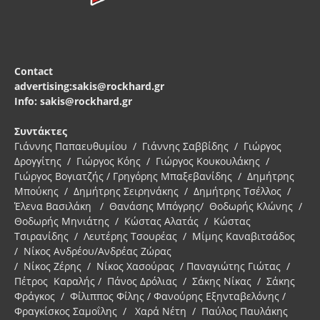
Contact
advertising:sakis@rockhard.gr
Info: sakis@rockhard.gr
Συντάκτες
Γιάννης Παπαευθυμίου / Γιάννης Σαββίδης / Γιώργος
Δρογγίτης / Γιώργος Κόης / Γιώργος Κουκουλάκης /
Γιώργος Βογιατζής / Γρηγόρης Μπαξεβανίδης / Δημήτρης
Μπούκης / Δημήτρης Σειρηνάκης / Δημήτρης Τσέλλος /
Έλενα Βασιλάκη / Θανάσης Μπόγρης/ Θοδωρής Κλώνης /
Θοδωρής Μηνιάτης / Κώστας Αλατάς / Κώστας
Τσιρανίδης / Λευτέρης Τσουρέας / Μίμης Καναβιτσάδος
/ Νίκος Ανδρέου/Ανδρέας Ζώρας
/ Νίκος Ζέρης / Νίκος Χασούρας / Παναγιώτης Γιώτας /
Πέτρος Καραλής / Πάνος Δρόλιας / Σάκης Νίκας / Σάκης
Φράγκος / Φίλιππος Φίλης / Φανούρης Εξηνταβελόνης /
Φραγκίσκος Σαμοΐλης / Χαρά Νέτη / Παύλος Παυλάκης