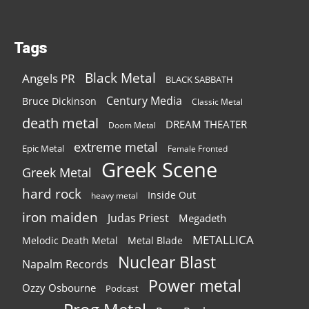
Tags
Black Metal
Angels PR
BLACK SABBATH
Century Media
Bruce Dickinson
Classic Metal
death metal
DREAM THEATER
Doom Metal
extreme metal
Epic Metal
Female Fronted
Greek Scene
Greek Metal
hard rock
Inside Out
heavy metal
iron maiden
Judas Priest
Megadeth
METALLICA
Melodic Death Metal
Metal Blade
Nuclear Blast
Napalm Records
Power metal
Ozzy Osbourne
Podcast