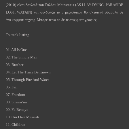
(2010) είναι δουλειά του Γάλλου
Metastazis
(
AS
I
LAY
DYING
,
PARASIDE
LOST
,
WATAIN
) και συνδυάζει τα 3 μεγαλύτερα θρησκευτικά σύμβολα σε
ένα κομμάτι τέχνης. Μπορείτε να το δείτε στις φωτογραφίες.
To track listing:
01.
All Is One
02.
The Simple Man
03.
Brother
04.
Let The Truce Be Known
05.
Through Fire And Water
06.
Fail
07.
Freedom
08.
Shama’im
09.
Ya Benaye
10.
Our Own Messiah
11.
Children