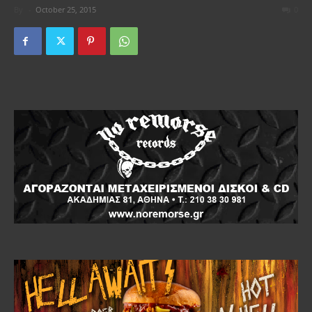
By
-
October 25, 2015
0