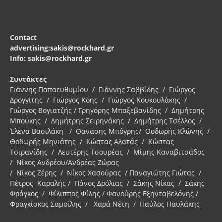
Contact
advertising:sakis@rockhard.gr
Info: sakis@rockhard.gr
Συντάκτες
Γιάννης Παπαευθυμίου / Γιάννης Σαββίδης / Γιώργος
Δρογγίτης / Γιώργος Κόης / Γιώργος Κουκουλάκης /
Γιώργος Βογιατζής / Γρηγόρης Μπαξεβανίδης / Δημήτρης
Μπούκης / Δημήτρης Σειρηνάκης / Δημήτρης Τσέλλος /
Έλενα Βασιλάκη / Θανάσης Μπόγρης/ Θοδωρής Κλώνης /
Θοδωρής Μηνιάτης / Κώστας Αλατάς / Κώστας
Τσιρανίδης / Λευτέρης Τσουρέας / Μίμης Καναβιτσάδος
/ Νίκος Ανδρέου/Ανδρέας Ζώρας
/ Νίκος Ζέρης / Νίκος Χασούρας / Παναγιώτης Γιώτας /
Πέτρος Καραλής / Πάνος Δρόλιας / Σάκης Νίκας / Σάκης
Φράγκος / Φίλιππος Φίλης / Φανούρης Εξηνταβελόνης /
Φραγκίσκος Σαμοΐλης / Χαρά Νέτη / Παύλος Παυλάκης