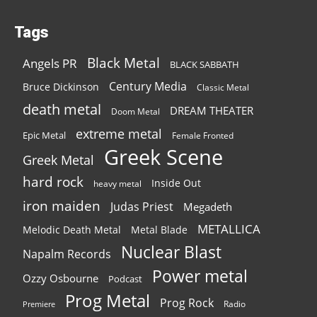
Tags
Black Metal
Angels PR
BLACK SABBATH
Century Media
Bruce Dickinson
Classic Metal
death metal
DREAM THEATER
Doom Metal
extreme metal
Epic Metal
Female Fronted
Greek Scene
Greek Metal
hard rock
Inside Out
heavy metal
iron maiden
Judas Priest
Megadeth
METALLICA
Melodic Death Metal
Metal Blade
Nuclear Blast
Napalm Records
Power metal
Ozzy Osbourne
Podcast
Prog Metal
Prog Rock
Radio
Premiere