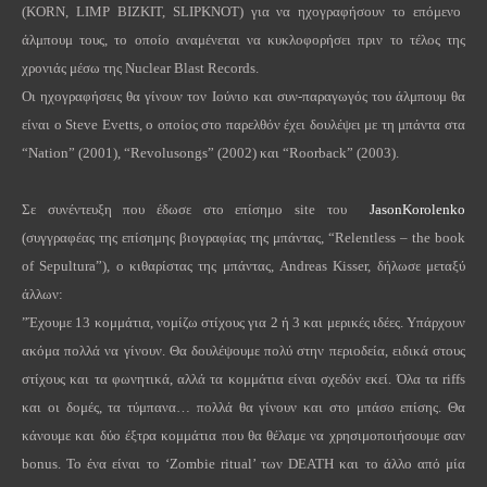
(
KORN
,
LIMP
BIZKIT
,
SLIPKNOT
) για να ηχογραφήσουν το επόμενο
άλμπουμ τους, το οποίο αναμένεται να κυκλοφορήσει πριν το τέλος της
χρονιάς μέσω της
Nuclear
Blast
Records
.
Οι ηχογραφήσεις θα γίνουν τον Ιούνιο και συν-παραγωγός του άλμπουμ θα
είναι ο
Steve
Evetts
, ο οποίος στο παρελθόν έχει δουλέψει με τη μπάντα στα
“
Nation
” (2001), “
Revolusongs
” (2002) και “
Roorback
” (2003).
Σε συνέντευξη που έδωσε στο επίσημο
site
του
JasonKorolenko
(συγγραφέας της επίσημης βιογραφίας της μπάντας, “
Relentless
–
the
book
of
Sepultura
”),
o
κιθαρίστας της μπάντας,
Andreas
Kisser
, δήλωσε μεταξύ
άλλων:
”Έχουμε 13 κομμάτια, νομίζω στίχους για 2 ή 3 και μερικές ιδέες. Υπάρχουν
ακόμα πολλά να γίνουν. Θα δουλέψουμε πολύ στην περιοδεία, ειδικά στους
στίχους και τα φωνητικά, αλλά τα κομμάτια είναι σχεδόν εκεί. Όλα τα
riffs
και οι δομές, τα τύμπανα… πολλά θα γίνουν και στο μπάσο επίσης. Θα
κάνουμε και δύο έξτρα κομμάτια που θα θέλαμε να χρησιμοποιήσουμε σαν
bonus
. Το ένα είναι το ‘
Zombie
ritual
’ των
DEATH
και το άλλο από μία