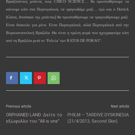
Βραζιλιάνικη μπάντα, τους
CHICO
SCIENCE
… θα προσπαθήσουμε να
κάνουμε κάτι στα Πορτογαλικά, να τραγουδάμε μαζί… εγώ και ο
Derrick
[
Green
,
frontman
της μπάντας] θα προσπαθήσουμε να τραγουδήσουμε μαζί.
Είναι δύσκολο για μένα. Είναι Πορτογαλικά, αλλά Πορτογαλικά από την
Βορειοανατολική Βραζιλία. Θα είναι η πρώτη φορά που ηχογραφούμε κάτι
από τη Βραζιλία μετά το ‘
Policia
’ των
RATOS
DE
PORAO
”.
Previous article
Next article
ORPHANED LAND: Δείτε το
PHILM – TARDIVE DYSKINESIA
εξώφυλλο του “All is one”
(21/4/2013, Second Skin)