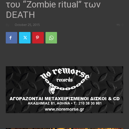
του “Zombie ritual” των
DEATH
By
-
October 25, 2015
0