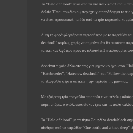
Το “
Halo
of
blood
” είναι από τα πιο ποικίλα άλμπουμ τω
Δελτίο Τύπου του δίσκου, περιέχει για παράδειγμα το πιο 
να είναι, προσωπικά, τα δύο από τα τρία κορυφαία κομμάτ
Αυτή τη φορά φλερτάρουν περισσότερο με το παρελθόν του
deathroll
” κυρίως, χωρίς να σημαίνει ότι θα ακούσετε πα
τα εκεί και λιγότερο προς τις τελευταίες 3 κυκλοφορίες του
Δεν είναι τυχαίο άλλωστε πως για μηχανικό ήχου του “
Ha
“
Hatebreeder
”, “
Hatecrew
deathroll
” και “
Follow
the
reap
το εξώφυλλο φέρνει σε εκείνη την περίοδο της μπάντας.
Με εξαίρεση τρία τραγούδια τα οποία είναι τελείως αδιάφ
πάρει μπύρες, ο υπόλοιπος δίσκος έχει και τις πολύ καλές 
Τα “
Halo
of
blood
” με τα τίγκα Σουηδίλα
death
/
black
σημ
αίσθηση από το παρελθόν “
One
bottle
and
a
knee
deep
” ε