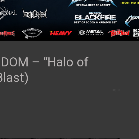
DOM – “Halo of
Blast)
0