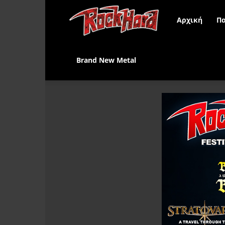
Rock
Αρχική
Πα
Hard
Brand New Metal
Greece