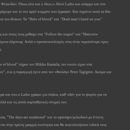
ν Φιλανδών. Όπως είπε και ο ίδιος ο
Alexi
Laiho
και υπάρχει και στο
γρήγορο και το πιο αργό κομμάτι που έγραψαν. Και τυχαίνει αυτά τα δύο
ια του δίσκου. Τα
“Halo of blood”
και
“Dead man’s hand on you”.
ς και όπως τους μάθαμε στα “
Follow
the
reaper
” και “
Hatecrew
ρόμοια άλμπουμ. Απλά ο προσανατολισμός τους είναι περισσότερο προς
ς.
lo
of
blood
” πήραν τον
Mikko
Karmila
, τον οποίο είχαν στα
er
”, ενώ η παραγωγή έγινε από τον «θεούλη»
Peter
Tagtgren
. Ακόμα και
ορα και που ο
Laiho
γράφει για πλάκα, καθ’ οδόν για το ψυγείο για να
αλλά και τις απλά συμπαθητικές στιγμές του.
εία, “
The
days
are
numbered
” και το
uptempo
/μελωδικό με έντονη
ίναι στην πρώτη γραμμή ποιότητας και θα ικανοποιήσουν ειδικά τους