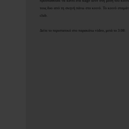
προσπαθούσε να κάνει ένα
stage dive στη μέση του κοιν
τους δυο από τη σκηνή πάνω στο κοινό. Το κοινό σταμάτ
club.
Δείτε το περιστατικό στο παρακάτω video, μετά το 3.08: