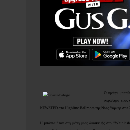
Ο πρώην μπασί
σπρώξιμο ενός 
NEWSTED στο Highline Ballroom της Νέας Υόρκης στις 
Η μπάντα ήταν στη μέση μιας διασκευής στο “Whiplas