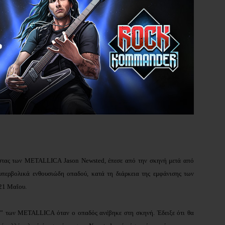
στας των
METALLICA Jason Newsted, έπεσε από την σκηνή μετά από
υπερβολικά ενθουσιώδη οπαδού, κατά τη διάρκεια της εμφάνισης των
21 Μαΐου.
h” των METALLICA όταν ο οπαδός ανέβηκε στη σκηνή. Έδειξε ότι θα