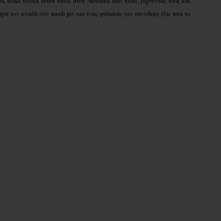
ού, αλλά τελικά έπεσε πάνω στον Newsted από πίσω, ρίχνοντάς τους και
ησε τον οπαδό στο mosh pit και ένας φύλακας τον συνόδεψε έξω από το