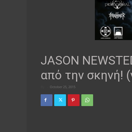
JASON NEWSTED:
από την σκηνή! (
By
-
October 25, 2015