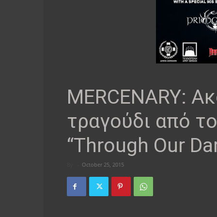
MERCENARY: Ακ
τραγούδι από το
“Through Our Da
By
-
October 25, 2015