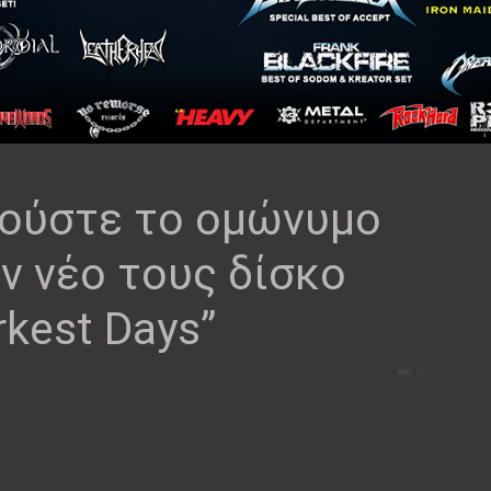
ούστε το ομώνυμο
ν νέο τους δίσκο
rkest Days”
0