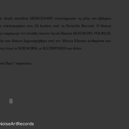
dic death metallers MERCENARY
ολοκλήρωσαν τη μίξη του έβδομου
α κυκλοφορήσει στις 26 Ιουλίου από τη NoiseArt Records. Ο δίσκος
 με παραγωγό τον συνήθη ύποπτο Jacob Hansen
(RAUNCHY, VOLBEAT,
ου δίσκου δημιουργήθηκε από τον Mircea Eftemie
(κιθαρίστα των
άντες όπως οι SOILWORK, οι ILLDISPOSED
και άλλοι
.
est Days”
παρακάτω
.
NoiseArtRecords