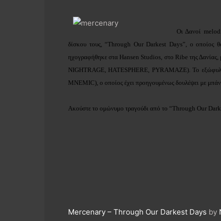
Οι Δανοί melo
δίσκου τους,
“Through Our Darkest Days”, ο οποίος θ
ηχογραφήθηκε στα Hansen Studios, στο Ribe της Δανίας,
NIGHTRAGE, HATESPHERE, PYRAMAZE). Το εξώφυλλο τ
MNEMIC), ο οποίος έχει προηγουμένως δουλέψει με μπ
Ακούστε το ομώνυμο τραγούδι από το
“Through Our Dark
Mercenary – Through Our Darkest Days
by