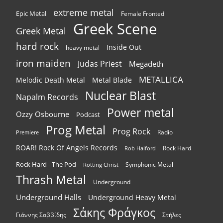
extreme metal
Epic Metal
Female Fronted
Greek Scene
Greek Metal
hard rock
Inside Out
heavy metal
iron maiden
Judas Priest
Megadeth
METALLICA
Melodic Death Metal
Metal Blade
Nuclear Blast
Napalm Records
Power metal
Ozzy Osbourne
Podcast
Prog Metal
Prog Rock
Radio
Premiere
ROAR! Rock Of Angels Records
Rock Hard
Rob Halford
Rock Hard - The Pod
Symphonic Metal
Rotting Christ
Thrash Metal
Underground
Underground Halls
Underground Heavy Metal
Σάκης Φράγκος
Γιάννης Σαββίδης
Στήλες