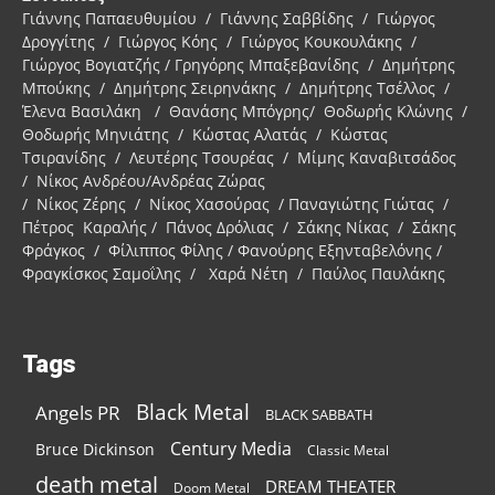
Γιάννης Παπαευθυμίου / Γιάννης Σαββίδης / Γιώργος
Δρογγίτης / Γιώργος Κόης / Γιώργος Κουκουλάκης /
Γιώργος Βογιατζής / Γρηγόρης Μπαξεβανίδης / Δημήτρης
Μπούκης / Δημήτρης Σειρηνάκης / Δημήτρης Τσέλλος /
Έλενα Βασιλάκη / Θανάσης Μπόγρης/ Θοδωρής Κλώνης /
Θοδωρής Μηνιάτης / Κώστας Αλατάς / Κώστας
Τσιρανίδης / Λευτέρης Τσουρέας / Μίμης Καναβιτσάδος
/ Νίκος Ανδρέου/Ανδρέας Ζώρας
/ Νίκος Ζέρης / Νίκος Χασούρας / Παναγιώτης Γιώτας /
Πέτρος Καραλής / Πάνος Δρόλιας / Σάκης Νίκας / Σάκης
Φράγκος / Φίλιππος Φίλης / Φανούρης Εξηνταβελόνης /
Φραγκίσκος Σαμοΐλης / Χαρά Νέτη / Παύλος Παυλάκης
Tags
Black Metal
Angels PR
BLACK SABBATH
Century Media
Bruce Dickinson
Classic Metal
death metal
DREAM THEATER
Doom Metal