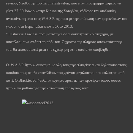
γενικός διευθυντής του Kirunafestivalen, που είναι προγραμματισμένο να
γίνει 27-30 Ιουνίου στην Kiruna της Σουηδίας, εξέδωσε την ακόλουθη
ανακοίνωση από τους W.A.S.P. σχετικά με την ακύρωση των εμφανίσεων του
γκρουπ στα Ευρωπαϊκά φεστιβάλ το 2013.
“Ο Blackie Lawless, τραυματίστηκε σε αυτοκινητιστικό ατύχημα, με
αποτέλεσμα να σπάσει το πόδι του. Ο χρόνος της πλήρους αποκατάστασής
του, θα αποφασιστεί μετά την εγχείρηση στην οποία θα υποβληθεί.
Οι W.A.S.P. ζητούν συγνώμη με όλη τους την ειλικρίνεια και δηλώνουν στους
οπαδούς τους ότι θα επανέλθουν του χρόνου μεγαλύτεροι και καλύτεροι από
ποτέ. Ο Blackie, θα ήθελα να ευχαριστήσει εκ των προτέρων όλους όσους
ζητούν να μάθουν για την κατάσταση της υγείας του”.