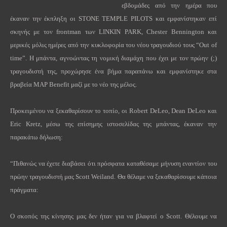
εβδομάδες από την ημέρα που
έκαναν την έκπληξη οι
STONE
TEMPLE
PILOTS
και εμφανίστηκαν επί
σκηνής με τον
frontman
των
LINKIN
PARK
,
Chester
Bennington
και
μερικές μόλις ημέρες από την κυκλοφορία του νέου τραγουδιού τους “
Out
of
time
”. Η μπάντα, αγνοώντας τη νομική διαμάχη που έχει με τον πρώην (;)
τραγουδιστή της, προχώρησε ένα βήμα παραπάνω και εμφανίστηκε στα
βραβεία
MAP
Benefit
μαζί με το νέο της μέλος.
Προκειμένου να ξεκαθαρίσουν το τοπίο, οι
Robert
DeLeo
,
Dean
DeLeo
και
Eric
Kretz
, μέσω της επίσημης ιστοσελίδας της μπάντας, έκαναν την
παρακάτω δήλωση:
“
Πιθανώς να έχετε διαβάσει ότι πρόσφατα καταθέσαμε μήνυση εναντίον του
πρώην τραγουδιστή μας
Scott
Weiland
. Θα θέλαμε να ξεκαθαρίσουμε κάποια
πράγματα:
Ο σκοπός της κίνησης μας δεν ήταν για να βλαφτεί ο
Scott
. Θέλουμε να