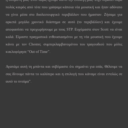
πολύς καιρός από τότε που γράψαμε κάποια νέα μουσική και ήταν αδύνατο
να γίνει μέσα στο δυσλειτουργικό περιβάλλον που ήμασταν. Ζήσαμε για
αρκετά μεγάλο χρονικό διάστημα σε αυτό (το περιβάλλον) και έχουμε
αποφασίσει να προχωρήσουμε με τους STP. Ευχόμαστε στον Scott να είναι
καλά. Είμαστε πραγματικά ενθουσιασμένοι με τη νέα μουσική που έχουμε
κάνει με τον
Chester
, συμπεριλαμβανομένου του τραγουδιού που μόλις
κυκλοφόρησε “Out of Time”.
Αγαπάμε αυτή τη μπάντα και σεβόμαστε ότι σημαίνει για εσάς. Θέλουμε να
σας δίνουμε πάντα το καλύτερο και η επιλογή που κάναμε είναι εντελώς σε
αυτό το πνεύμα”.