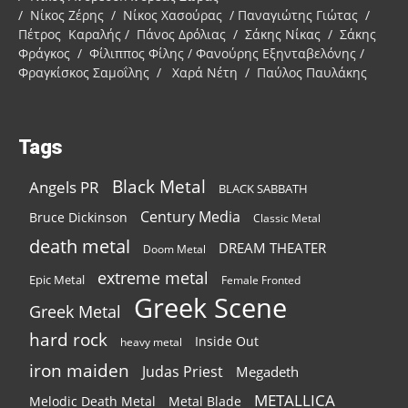
/ Νίκος Ζέρης / Νίκος Χασούρας / Παναγιώτης Γιώτας /
Πέτρος Καραλής / Πάνος Δρόλιας / Σάκης Νίκας / Σάκης
Φράγκος / Φίλιππος Φίλης / Φανούρης Εξηνταβελόνης /
Φραγκίσκος Σαμοΐλης / Χαρά Νέτη / Παύλος Παυλάκης
Tags
Black Metal
Angels PR
BLACK SABBATH
Century Media
Bruce Dickinson
Classic Metal
death metal
DREAM THEATER
Doom Metal
extreme metal
Epic Metal
Female Fronted
Greek Scene
Greek Metal
hard rock
Inside Out
heavy metal
iron maiden
Judas Priest
Megadeth
METALLICA
Melodic Death Metal
Metal Blade