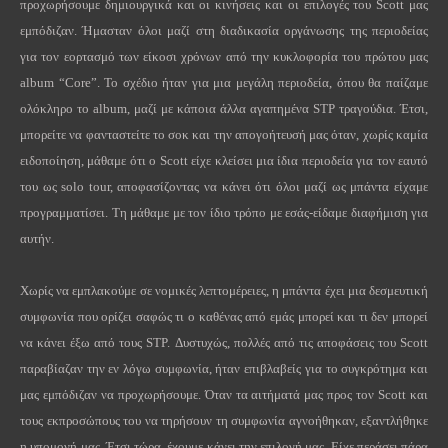
προχωρήσουμε δημιουργικά και οι κινήσεις και οι επιλογές του
Scott
μας
εμπόδιζαν. Ήμασταν όλοι μαζί στη διαδικασία οργάνωσης της περιοδείας
για τον εορτασμό των είκοσι χρόνων από την κυκλοφορία του πρώτου μας
album
“
Core
”. Το σχέδιο ήταν για μια μεγάλη περιοδεία, όπου θα παίζαμε
ολόκληρο το
album
, μαζί με κάποια άλλα αγαπημένα
STP
τραγούδια. Έτσι,
μπορείτε να φανταστείτε το σοκ και την απογοήτευσή μας όταν, χωρίς καμία
ειδοποίηση, μάθαμε ότι ο
Scott
είχε κλείσει μια ίδια περιοδεία για τον εαυτό
του ως
solo
tour
, αποφασίζοντας να κάνει ότι όλοι μαζί ως μπάντα είχαμε
προγραμματίσει. Τη μάθαμε με τον ίδιο τρόπο με εσάς-είδαμε διαφήμιση για
αυτήν.
Χωρίς να εμπλακούμε σε νομικές λεπτομέρειες, η μπάντα έχει μια δεσμευτική
συμφωνία που ορίζει σαφώς τι ο καθένας από εμάς μπορεί και τι δεν μπορεί
να κάνει έξω από τους STP. Δυστυχώς, πολλές από τις αποφάσεις του Scott
παραβίαζαν την εν λόγω συμφωνία, ήταν επιβλαβείς για το συγκρότημα και
μας εμπόδιζαν να προχωρήσουμε.
Όταν τα αιτήματά μας προς τον Scott και
τους εκπροσώπους του να τηρήσουν τη συμφωνία αγνοήθηκαν, εξαντλήθηκε
η υπομονή μας. Έτσι τώρα, έχουμε κάνει την επιλογή μας. Είχε περάσει πάρα