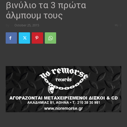
βινύλιο τα 3 πρώτα
άλμπουμ τους
By
-
October 25, 2015
0