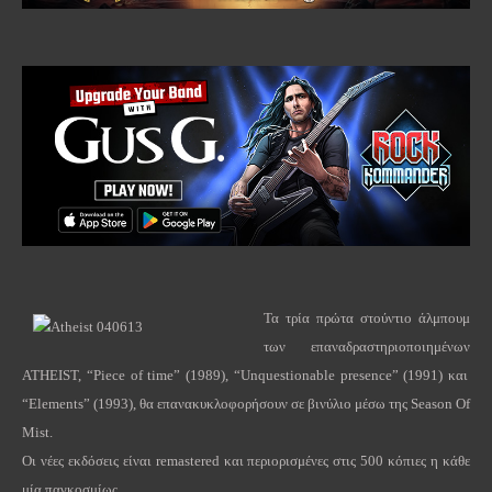
Τα
τρία
πρώτα
στούντιο
άλμπουμ
των
επαναδραστηριοποιημένων
ATHEIST, “Piece of time” (1989), “Unquestionable presence” (1991)
και
“Elements” (1993),
θα
επανακυκλοφορήσουν
σε
βινύλιο
μέσω
της
Season Of
Mist.
Οι νέες εκδόσεις είναι
remastered
και περιορισμένες στις 500 κόπιες η κάθε
μία παγκοσμίως.