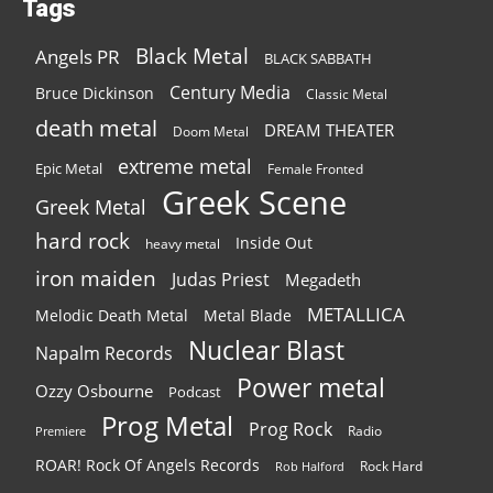
Tags
Black Metal
Angels PR
BLACK SABBATH
Century Media
Bruce Dickinson
Classic Metal
death metal
DREAM THEATER
Doom Metal
extreme metal
Epic Metal
Female Fronted
Greek Scene
Greek Metal
hard rock
Inside Out
heavy metal
iron maiden
Judas Priest
Megadeth
METALLICA
Melodic Death Metal
Metal Blade
Nuclear Blast
Napalm Records
Power metal
Ozzy Osbourne
Podcast
Prog Metal
Prog Rock
Radio
Premiere
ROAR! Rock Of Angels Records
Rock Hard
Rob Halford