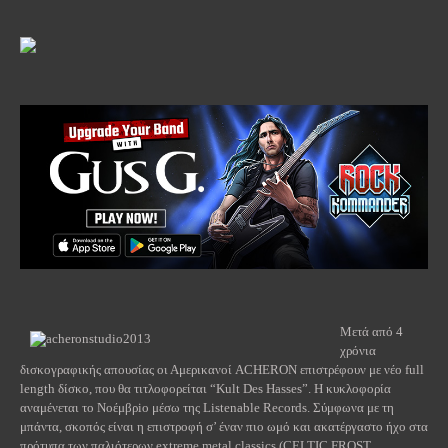
Μετά από 4
χρόνια
δισκογραφικής απουσίας οι Αμερικανοί
ACHERON
επιστρέφουν με νέο
full
length
δίσκο, που θα τιτλοφορείται “Kult Des Hasses”. Η κυκλοφορία
αναμένεται το Νοέμβρiο μέσω της
Listenable
Records
. Σύμφωνα με τη
μπάντα, σκοπός είναι η επιστροφή σ’ έναν πιο ωμό και ακατέργαστο ήχο στα
πρότυπα των παλιότερων
extreme
metal
classics
(
CELTIC
FROST
,