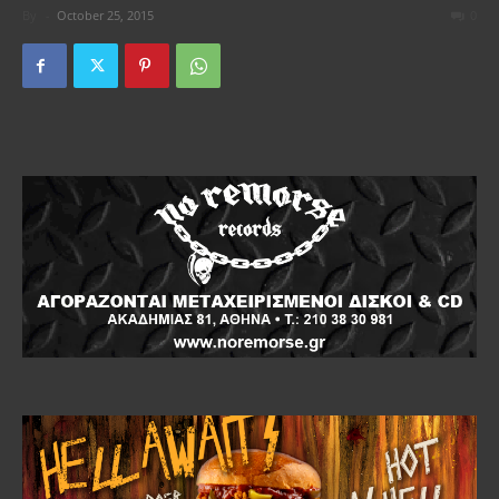
By
-
October 25, 2015
0