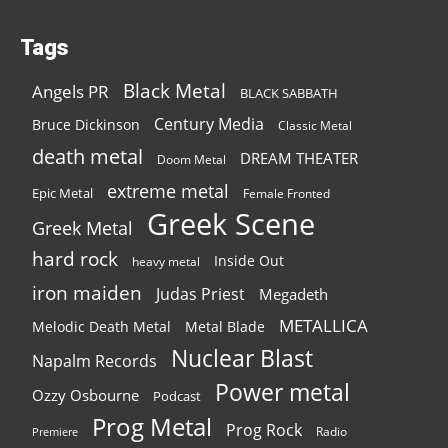
Tags
Black Metal
Angels PR
BLACK SABBATH
Century Media
Bruce Dickinson
Classic Metal
death metal
DREAM THEATER
Doom Metal
extreme metal
Epic Metal
Female Fronted
Greek Scene
Greek Metal
hard rock
Inside Out
heavy metal
iron maiden
Judas Priest
Megadeth
METALLICA
Melodic Death Metal
Metal Blade
Nuclear Blast
Napalm Records
Power metal
Ozzy Osbourne
Podcast
Prog Metal
Prog Rock
Radio
Premiere