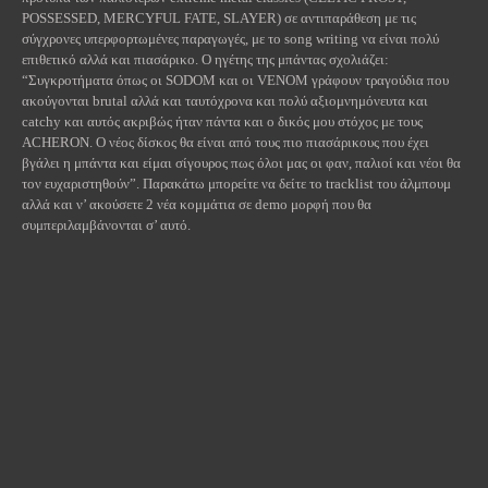
POSSESSED
,
MERCYFUL
FATE
,
SLAYER
) σε αντιπαράθεση με τις
σύγχρονες υπερφορτωμένες παραγωγές, με το
song
writing
να είναι πολύ
επιθετικό αλλά και πιασάρικο. Ο ηγέτης της μπάντας σχολιάζει:
“Συγκροτήματα όπως οι
SODOM
και οι
VENOM
γράφουν τραγούδια που
ακούγονται
brutal
αλλά και ταυτόχρονα και πολύ αξιομνημόνευτα και
catchy
και αυτός ακριβώς ήταν πάντα και ο δικός μου στόχος με τους
ACHERON
.
O
νέος δίσκος θα είναι από τους πιο πιασάρικους που έχει
βγάλει η μπάντα και είμαι σίγουρος πως όλοι μας οι φαν, παλιοί και νέοι θα
τον ευχαριστηθούν”. Παρακάτω μπορείτε να δείτε το
tracklist
του άλμπουμ
αλλά και ν’ ακούσετε 2 νέα κομμάτια σε
demo
μορφή που θα
συμπεριλαμβάνονται σ’ αυτό.