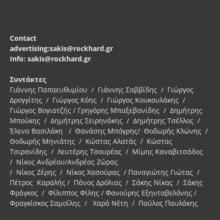
Contact
advertising:sakis@rockhard.gr
Info: sakis@rockhard.gr
Συντάκτες
Γιάννης Παπαευθυμίου / Γιάννης Σαββίδης / Γιώργος
Δρογγίτης / Γιώργος Κόης / Γιώργος Κουκουλάκης /
Γιώργος Βογιατζής / Γρηγόρης Μπαξεβανίδης / Δημήτρης
Μπούκης / Δημήτρης Σειρηνάκης / Δημήτρης Τσέλλος /
Έλενα Βασιλάκη / Θανάσης Μπόγρης/ Θοδωρής Κλώνης /
Θοδωρής Μηνιάτης / Κώστας Αλατάς / Κώστας
Τσιρανίδης / Λευτέρης Τσουρέας / Μίμης Καναβιτσάδος
/ Νίκος Ανδρέου/Ανδρέας Ζώρας
/ Νίκος Ζέρης / Νίκος Χασούρας / Παναγιώτης Γιώτας /
Πέτρος Καραλής / Πάνος Δρόλιας / Σάκης Νίκας / Σάκης
Φράγκος / Φίλιππος Φίλης / Φανούρης Εξηνταβελόνης /
Φραγκίσκος Σαμοΐλης / Χαρά Νέτη / Παύλος Παυλάκης