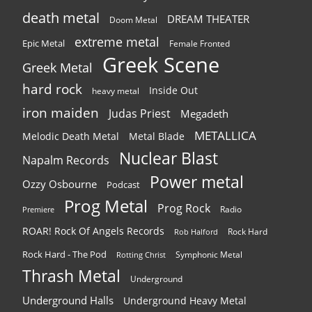
death metal
DREAM THEATER
Doom Metal
extreme metal
Epic Metal
Female Fronted
Greek Scene
Greek Metal
hard rock
Inside Out
heavy metal
iron maiden
Judas Priest
Megadeth
METALLICA
Melodic Death Metal
Metal Blade
Nuclear Blast
Napalm Records
Power metal
Ozzy Osbourne
Podcast
Prog Metal
Prog Rock
Radio
Premiere
ROAR! Rock Of Angels Records
Rock Hard
Rob Halford
Rock Hard - The Pod
Symphonic Metal
Rotting Christ
Thrash Metal
Underground
Underground Halls
Underground Heavy Metal