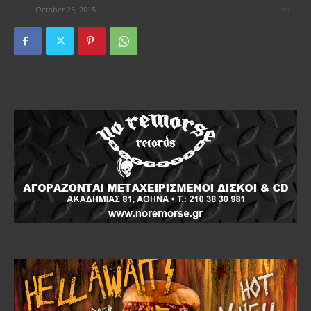
By
-
October 25, 2015
0