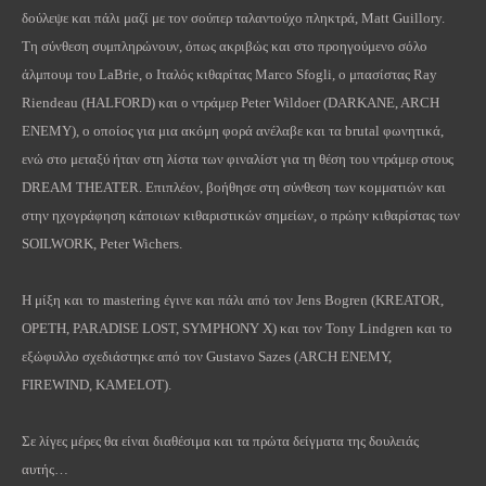
δούλεψε και πάλι μαζί με τον σούπερ ταλαντούχο πληκτρά, Matt Guillory.
Τη σύνθεση συμπληρώνουν, όπως ακριβώς και στο προηγούμενο σόλο
άλμπουμ του LaBrie, ο Ιταλός κιθαρίτας Marco Sfogli, ο μπασίστας Ray
Riendeau (HALFORD) και ο ντράμερ Peter Wildoer (DARKANE, ARCH
ENEMY), ο οποίος για μια ακόμη φορά ανέλαβε και τα brutal φωνητικά,
ενώ στο μεταξύ ήταν στη λίστα των φιναλίστ για τη θέση του ντράμερ στους
DREAM THEATER. Επιπλέον, βοήθησε στη σύνθεση των κομματιών και
στην ηχογράφηση κάποιων κιθαριστικών σημείων, ο πρώην κιθαρίστας των
SOILWORK, Peter Wichers.
Η μίξη και το mastering έγινε και πάλι από τον Jens Bogren (KREATOR,
OPETH, PARADISE LOST, SYMPHONY X) και τον Tony Lindgren και το
εξώφυλλο σχεδιάστηκε από τον Gustavo Sazes (ARCH ENEMY,
FIREWIND, KAMELOT).
Σε λίγες μέρες θα είναι διαθέσιμα και τα πρώτα δείγματα της δουλειάς
αυτής…