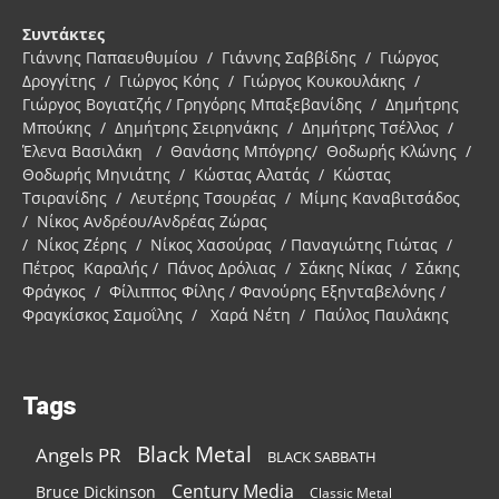
Συντάκτες
Γιάννης Παπαευθυμίου / Γιάννης Σαββίδης / Γιώργος
Δρογγίτης / Γιώργος Κόης / Γιώργος Κουκουλάκης /
Γιώργος Βογιατζής / Γρηγόρης Μπαξεβανίδης / Δημήτρης
Μπούκης / Δημήτρης Σειρηνάκης / Δημήτρης Τσέλλος /
Έλενα Βασιλάκη / Θανάσης Μπόγρης/ Θοδωρής Κλώνης /
Θοδωρής Μηνιάτης / Κώστας Αλατάς / Κώστας
Τσιρανίδης / Λευτέρης Τσουρέας / Μίμης Καναβιτσάδος
/ Νίκος Ανδρέου/Ανδρέας Ζώρας
/ Νίκος Ζέρης / Νίκος Χασούρας / Παναγιώτης Γιώτας /
Πέτρος Καραλής / Πάνος Δρόλιας / Σάκης Νίκας / Σάκης
Φράγκος / Φίλιππος Φίλης / Φανούρης Εξηνταβελόνης /
Φραγκίσκος Σαμοΐλης / Χαρά Νέτη / Παύλος Παυλάκης
Tags
Black Metal
Angels PR
BLACK SABBATH
Century Media
Bruce Dickinson
Classic Metal