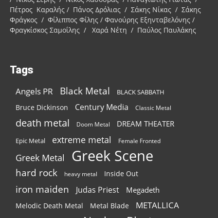
Πέτρος Καραλής / Πάνος Δρόλιας / Σάκης Νίκας / Σάκης
Φράγκος / Φίλιππος Φίλης / Φανούρης Εξηνταβελόνης /
Φραγκίσκος Σαμοΐλης / Χαρά Νέτη / Παύλος Παυλάκης
Tags
Black Metal
Angels PR
BLACK SABBATH
Century Media
Bruce Dickinson
Classic Metal
death metal
DREAM THEATER
Doom Metal
extreme metal
Epic Metal
Female Fronted
Greek Scene
Greek Metal
hard rock
Inside Out
heavy metal
iron maiden
Judas Priest
Megadeth
METALLICA
Melodic Death Metal
Metal Blade