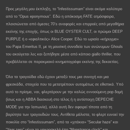
Προς μεγάλη μου έκπληξη, το “
Infestissumam
” είναι ακόμα καλύτερο
από το “
Opus
eponymous
”. Εδώ η απόκοσμη
FATE
ατμόσφαιρα,
πλαισιώνεται από άμεσες 70’
s
αναφορές και επιρροές από μεγαθήρια
εκείνης της εποχής, όπως οι
BLUE
OYSTER
CULT
, οι πρώιμοι
DEEP
PURPLE
ή ο «εφιαλτικός»
Alice
Cooper
. Εδώ το ωριαίο «κήρυγμα»
του
Papa
Emeritus
II
, με τη μουσική συνοδεία των ανώνυμων
Ghouls
του ακούγεται λες και ξεπήδησε μέσα από κάποιο
giallo
thriller
, που
προβάλλεται σε παρακμιακό κινηματογράφο εκείνης της δεκαετίας.
Όλα τα τραγούδια εδώ έχουν μεταξύ τους μια συνοχή και μια
φρεσκάδα, στοιχεία που τα μετατρέπουν αυτομάτως σε εθιστικά. Υπό
αυτό το πρίσμα, ναι, φλερτάρουν με την καλώς εννοούμενη
pop
δομή
(ίσως και η
ABBA
διασκευή στο τέλος ή η αντίστοιχη
DEPECHE
MODE
για την Ιαπωνία), αλλά αυτή δεν αφαιρεί τίποτα από τη
βαρύτητα των τραγουδιών τους. Αντίθετα μάλιστα, το φλερτ ευνοεί την
ποικιλία στο “
Infestissumam
”, από τα «χιτάκια» “
Secular
haze
” και
“
Year
zero
” μέχρι τα μακροσκελή έπη “
Monstrance
clock
” και