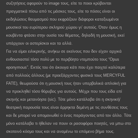
συζητήσεις αφορούν το
image
τους, είτε το ποιοι κρύβονται
πραγματικά πίσω από τις μάσκες τους, είτε το πόσες είναι οι
εκδηλώσεις θαυμασμού που εκφράζουν διάφοροι καταξιωμένοι
μουσικοί του ευρύτερου σκληρού χώρου γι’ αυτούς. Όταν όμως η
κουβέντα φτάσει στην ουσία του θέματος, δηλαδή τη μουσική, εκεί
υπάρχουν οι αστερίσκοι και τα αλλά.
Για να είμαι ειλικρινής, ανήκω σε εκείνους που δεν είχαν αρχικά
ενθουσιαστεί τόσο πολύ με το περιβόητο ντεμπούτο τους “
Opus
eponymous
”. Εκτός του ότι άκουγα κάτι που έχει παιχτεί καλύτερα
από πολλούς άλλους (με προεξάρχοντες φυσικά τους
MERCYFUL
FATE
), θεωρούσα ότι η μουσική τους ήταν υπερβολικά απλοϊκή για
να προκληθεί τόσο θόρυβος για αυτούς. Μέχρι που τους είδα επί
σκηνής και μετανόησα (
sic
). Τότε μόνο κατάλαβα ότι η σκηνική/
θεατρική παρουσία τους είναι άρρηκτα δεμένη με τις συνθέσεις τους
και δε μπορεί να απομονωθεί ο ένας παράγοντας από τον άλλο. Τότε
μόνο κατάλαβα τι ήθελαν να πουν οι ρασοφόροι ποιητές, να μπω στο
σκοτεινό κόσμο τους και να αναμένω το επόμενο βήμα τους.