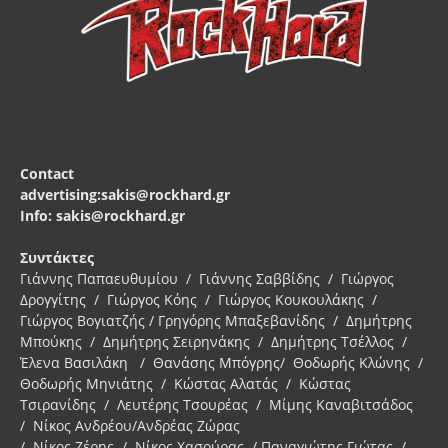
Contact
advertising:sakis@rockhard.gr
Info: sakis@rockhard.gr
Συντάκτες
Γιάννης Παπαευθυμίου / Γιάννης Σαββίδης / Γιώργος
Δρογγίτης / Γιώργος Κόης / Γιώργος Κουκουλάκης /
Γιώργος Βογιατζής / Γρηγόρης Μπαξεβανίδης / Δημήτρης
Μπούκης / Δημήτρης Σειρηνάκης / Δημήτρης Τσέλλος /
Έλενα Βασιλάκη / Θανάσης Μπόγρης/ Θοδωρής Κλώνης /
Θοδωρής Μηνιάτης / Κώστας Αλατάς / Κώστας
Τσιρανίδης / Λευτέρης Τσουρέας / Μίμης Καναβιτσάδος
/ Νίκος Ανδρέου/Ανδρέας Ζώρας
/ Νίκος Ζέρης / Νίκος Χασούρας / Παναγιώτης Γιώτας /