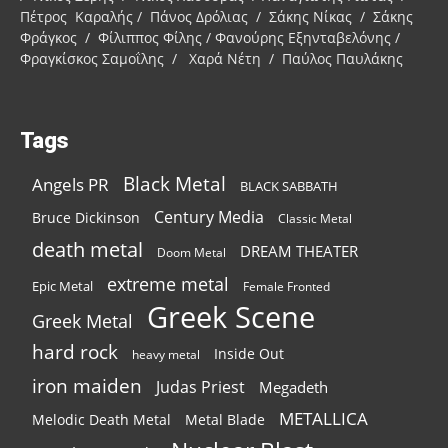
Πέτρος Καραλής / Πάνος Δρόλιας / Σάκης Νίκας / Σάκης
Φράγκος / Φίλιππος Φίλης / Φανούρης Εξηνταβελόνης /
Φραγκίσκος Σαμοΐλης / Χαρά Νέτη / Παύλος Παυλάκης
Tags
Black Metal
Angels PR
BLACK SABBATH
Century Media
Bruce Dickinson
Classic Metal
death metal
DREAM THEATER
Doom Metal
extreme metal
Epic Metal
Female Fronted
Greek Scene
Greek Metal
hard rock
Inside Out
heavy metal
iron maiden
Judas Priest
Megadeth
METALLICA
Melodic Death Metal
Metal Blade