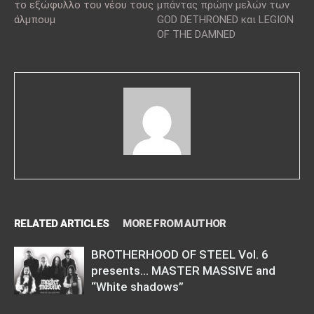
το εξώφυλλο του νέου τους
μπάντας πρώην μελών των
άλμπουμ
GOD DETHRONED και LEGION
OF THE DAMNED
RELATED ARTICLES
MORE FROM AUTHOR
BROTHERHOOD OF STEEL Vol. 6
presents… MASTER MASSIVE and
“White shadows”