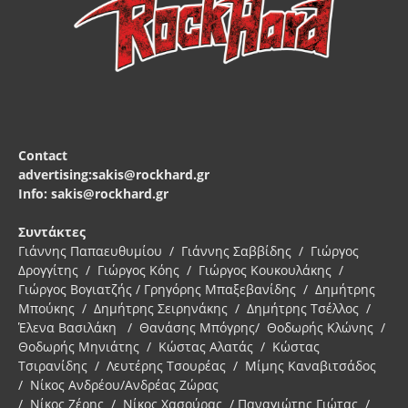
Contact
advertising:sakis@rockhard.gr
Info: sakis@rockhard.gr
Συντάκτες
Γιάννης Παπαευθυμίου / Γιάννης Σαββίδης / Γιώργος
Δρογγίτης / Γιώργος Κόης / Γιώργος Κουκουλάκης /
Γιώργος Βογιατζής / Γρηγόρης Μπαξεβανίδης / Δημήτρης
Μπούκης / Δημήτρης Σειρηνάκης / Δημήτρης Τσέλλος /
Έλενα Βασιλάκη / Θανάσης Μπόγρης/ Θοδωρής Κλώνης /
Θοδωρής Μηνιάτης / Κώστας Αλατάς / Κώστας
Τσιρανίδης / Λευτέρης Τσουρέας / Μίμης Καναβιτσάδος
/ Νίκος Ανδρέου/Ανδρέας Ζώρας
/ Νίκος Ζέρης / Νίκος Χασούρας / Παναγιώτης Γιώτας /