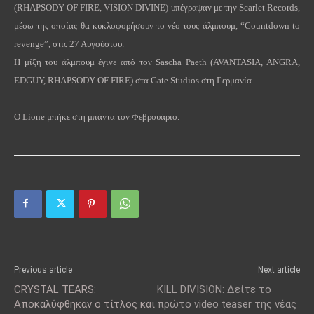
(
RHAPSODY
OF
FIRE
,
VISION
DIVINE
) υπέγραψαν με την
Scarlet
Records
,
μέσω της οποίας θα κυκλοφορήσουν το νέο τους άλμπουμ, “
Countdown
to
revenge
”, στις 27 Αυγούστου.
Η μίξη του άλμπουμ έγινε από τον
Sascha
Paeth
(
AVANTASIA
,
ANGRA
,
EDGUY
,
RHAPSODY
OF
FIRE
) στα
Gate
Studios
στη Γερμανία.
Ο
Lione
μπήκε στη μπάντα τον Φεβρουάριο.
Previous article
Next article
CRYSTAL TEARS:
KILL DIVISION: Δείτε το
Αποκαλύφθηκαν ο τίτλος και
πρώτο video teaser της νέας