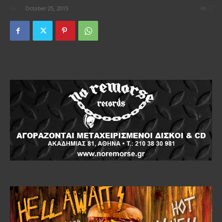
By
-
October 25, 2015
0