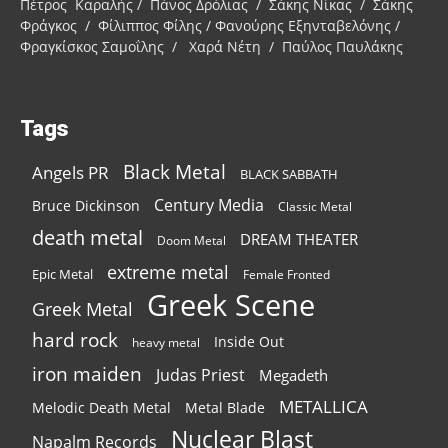
Πέτρος Καραλής / Πάνος Δρόλιας / Σάκης Νίκας / Σάκης
Φράγκος / Φίλιππος Φίλης / Φανούρης Εξηνταβελόνης /
Φραγκίσκος Σαμοΐλης / Χαρά Νέτη / Παύλος Παυλάκης
Tags
Black Metal
Angels PR
BLACK SABBATH
Century Media
Bruce Dickinson
Classic Metal
death metal
DREAM THEATER
Doom Metal
extreme metal
Epic Metal
Female Fronted
Greek Scene
Greek Metal
hard rock
Inside Out
heavy metal
iron maiden
Judas Priest
Megadeth
METALLICA
Melodic Death Metal
Metal Blade
Nuclear Blast
Napalm Records