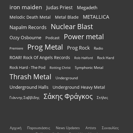
iron maiden
Judas Priest
Megadeth
METALLICA
Melodic Death Metal
Metal Blade
Nuclear Blast
Napalm Records
Power metal
Ozzy Osbourne
Podcast
Prog Metal
Prog Rock
Radio
Premiere
ROAR! Rock Of Angels Records
Rock Hard
Rob Halford
Rock Hard - The Pod
Symphonic Metal
Rotting Christ
Thrash Metal
Underground
Underground Halls
Underground Heavy Metal
Σάκης Φράγκος
Γιάννης Σαββίδης
Στήλες
Αρχική
Παρουσιάσεις
News Updates
Artists
Συναυλίες