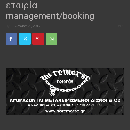
εταιρία
management/booking
By
-
October 25, 2015
0