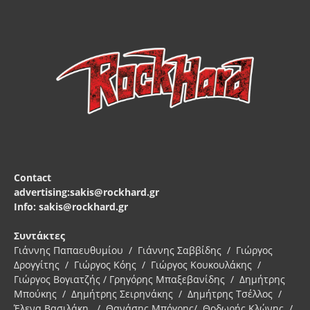
Contact
advertising:sakis@rockhard.gr
Info: sakis@rockhard.gr
Συντάκτες
Γιάννης Παπαευθυμίου / Γιάννης Σαββίδης / Γιώργος
Δρογγίτης / Γιώργος Κόης / Γιώργος Κουκουλάκης /
Γιώργος Βογιατζής / Γρηγόρης Μπαξεβανίδης / Δημήτρης
Μπούκης / Δημήτρης Σειρηνάκης / Δημήτρης Τσέλλος /
Έλενα Βασιλάκη / Θανάσης Μπόγρης/ Θοδωρής Κλώνης /