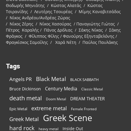
Θοδωρής Μηνιάτης / Κώστας Αλατάς / Κώστας
Τσιρανίδης / Λευτέρης Τσουρέας / Μίμης Καναβιτσάδος
/ Νίκος Ανδρέου/Ανδρέας Ζώρας
/ Νίκος Ζέρης / Νίκος Χασούρας / Παναγιώτης Γιώτας /
Πέτρος Καραλής / Πάνος Δρόλιας / Σάκης Νίκας / Σάκης
Φράγκος / Φίλιππος Φίλης / Φανούρης Εξηνταβελόνης /
Φραγκίσκος Σαμοΐλης / Χαρά Νέτη / Παύλος Παυλάκης
Tags
Black Metal
Angels PR
BLACK SABBATH
Century Media
Bruce Dickinson
Classic Metal
death metal
DREAM THEATER
Doom Metal
extreme metal
Epic Metal
Female Fronted
Greek Scene
Greek Metal
hard rock
Inside Out
heavy metal