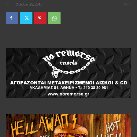
By
-
October 25, 2015
0