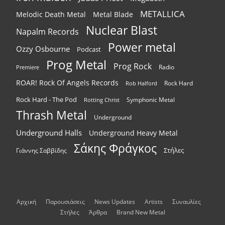
METALLICA
Melodic Death Metal
Metal Blade
Nuclear Blast
Napalm Records
Power metal
Ozzy Osbourne
Podcast
Prog Metal
Prog Rock
Radio
Premiere
ROAR! Rock Of Angels Records
Rock Hard
Rob Halford
Rock Hard - The Pod
Symphonic Metal
Rotting Christ
Thrash Metal
Underground
Underground Halls
Underground Heavy Metal
Σάκης Φράγκος
Στήλες
Γιάννης Σαββίδης
Αρχική
Παρουσιάσεις
News Updates
Artists
Συναυλίες
Στήλες
Άρθρα
Brand New Metal