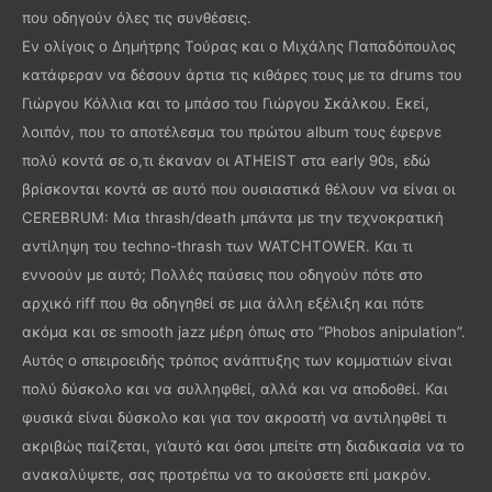
που οδηγούν όλες τις συνθέσεις.
Εν ολίγοις ο Δημήτρης Τούρας και ο Μιχάλης Παπαδόπουλος
κατάφεραν να δέσουν άρτια τις κιθάρες τους με τα drums του
Γιώργου Κόλλια και το μπάσο του Γιώργου Σκάλκου. Εκεί,
λοιπόν, που το αποτέλεσμα του πρώτου album τους έφερνε
πολύ κοντά σε ο,τι έκαναν οι ATHEIST στα early 90s, εδώ
βρίσκονται κοντά σε αυτό που ουσιαστικά θέλουν να είναι οι
CEREBRUM: Μια thrash/death μπάντα με την τεχνοκρατική
αντίληψη του techno-thrash των WATCHTOWER. Και τι
εννοούν με αυτό; Πολλές παύσεις που οδηγούν πότε στο
αρχικό riff που θα οδηγηθεί σε μια άλλη εξέλιξη και πότε
ακόμα και σε smooth jazz μέρη όπως στο “Phobos anipulation”.
Αυτός ο σπειροειδής τρόπος ανάπτυξης των κομματιών είναι
πολύ δύσκολο και να συλληφθεί, αλλά και να αποδοθεί. Και
φυσικά είναι δύσκολο και για τον ακροατή να αντιληφθεί τι
ακριβώς παίζεται, γι’αυτό και όσοι μπείτε στη διαδικασία να το
ανακαλύψετε, σας προτρέπω να το ακούσετε επί μακρόν.