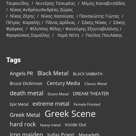
Τσιρανίδης / Λευτέρης Τσουρέας / Μίμης Καναβιτσάδος
/ Νίκος Ανδρέου/Ανδρέας Ζώρας
/ Νίκος Ζέρης / Νίκος Χασούρας / Παναγιώτης Γιώτας /
Πέτρος Καραλής / Πάνος Δρόλιας / Σάκης Νίκας / Σάκης
Φράγκος / Φίλιππος Φίλης / Φανούρης Εξηνταβελόνης /
Φραγκίσκος Σαμοΐλης / Χαρά Νέτη / Παύλος Παυλάκης
Tags
Black Metal
Angels PR
BLACK SABBATH
Century Media
Bruce Dickinson
Classic Metal
death metal
DREAM THEATER
Doom Metal
extreme metal
Epic Metal
Female Fronted
Greek Scene
Greek Metal
hard rock
Inside Out
heavy metal
iron maiden
Judas Priest
Megadeth