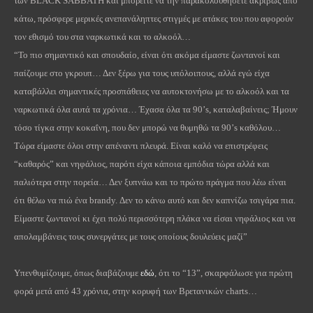
των BLACK SABBATH και μπορείτε να την παρακολουθήσετε ακριβώς από
κάτω, πρόσφερε μερικές ανεπανάληπτες στιγμές με ατάκες του που αφορούν
τον εθισμό του στα ναρκωτικά και το αλκοόλ…
“Το πιο σημαντικό και σπουδαίο, είναι ότι ακόμα είμαστε ζωντανοί και
παίζουμε στο γκρουπ… Δεν ξέρω για τους υπόλοιπους, αλλά εγώ είχα
καταβάλλει σημαντικές προσπάθειες να αυτοκτονήσω με το αλκοόλ και τα
ναρκωτικά όλα αυτά τα χρόνια… Έχασα όλα τα 90’s, καταλαβαίνεις; Ήμουν
τόσο τίγκα στην κοκαΐνη, που δεν μπορώ να θυμηθώ τα 90’s καθόλου…
Τώρα είμαστε όλοι στην απέναντι πλευρά. Είναι καλό να επιστρέφεις
“καθαρός” και νηφάλιος, παρότι είχα κάποια εμπόδια τώρα αλλά και
παλιότερα στην πορεία… Δεν ξυπνάω και το πρώτο πράγμα που λέω είναι
ότι θέλω να πιώ ένα brandy. Δεν το κάνω αυτό και δεν καπνίζω τσιγάρα πια.
Είμαστε ζωντανοί κι έχει πολύ περισσότερη πλάκα να είσαι νηφάλιος και να
απολαμβάνεις τους συνεργάτες με τους οποίους δουλεύεις μαζί”
Υπενθυμίζουμε, όπως διαβάζουμε
εδώ
, ότι το “13”, σκαρφάλωσε για πρώτη
φορά μετά από 43 χρόνια, στην κορυφή των Βρετανικών charts…