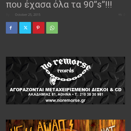
που έχασα όλα τα 90”s”!!!
By
-
October 25, 2015
0