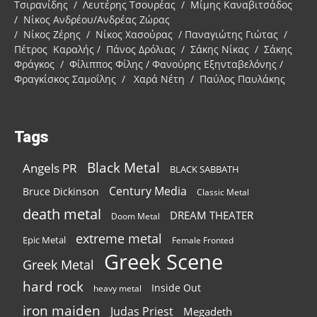
Τσιρανίδης / Λευτέρης Τσουρέας / Μίμης Καναβιτσάδος
/ Νίκος Ανδρέου/Ανδρέας Ζώρας
/ Νίκος Ζέρης / Νίκος Χασούρας / Παναγιώτης Γιώτας /
Πέτρος Καραλής / Πάνος Δρόλιας / Σάκης Νίκας / Σάκης
Φράγκος / Φίλιππος Φίλης / Φανούρης Εξηνταβελόνης /
Φραγκίσκος Σαμοΐλης / Χαρά Νέτη / Παύλος Παυλάκης
Tags
Black Metal
Angels PR
BLACK SABBATH
Century Media
Bruce Dickinson
Classic Metal
death metal
DREAM THEATER
Doom Metal
extreme metal
Epic Metal
Female Fronted
Greek Scene
Greek Metal
hard rock
Inside Out
heavy metal
iron maiden
Judas Priest
Megadeth