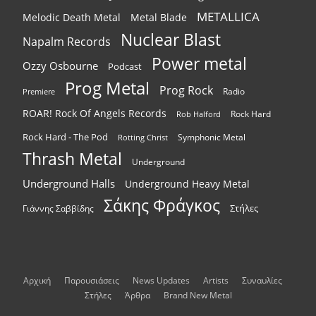
METALLICA
Melodic Death Metal
Metal Blade
Nuclear Blast
Napalm Records
Power metal
Ozzy Osbourne
Podcast
Prog Metal
Prog Rock
Radio
Premiere
ROAR! Rock Of Angels Records
Rock Hard
Rob Halford
Rock Hard - The Pod
Symphonic Metal
Rotting Christ
Thrash Metal
Underground
Underground Halls
Underground Heavy Metal
Σάκης Φράγκος
Στήλες
Γιάννης Σαββίδης
Αρχική
Παρουσιάσεις
News Updates
Artists
Συναυλίες
Στήλες
Άρθρα
Brand New Metal