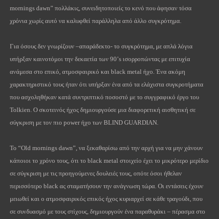
mornings
dawn
” πολλάκις, συνειδητοποιείς το κενό που άφησαν τόσα
χρόνια χωρίς αυτό να καλυφθεί παράλληλα από άλλο συγκρότημα.
Για όσους δεν γνωρίζουν –απαράδεκτο- το συγκρότημα, με απλά λόγια
υπήρξαν καινοτόμοι την δεκαετία των 90’
s
ισορροπώντας με επιτυχία
ανάμεσα στο επικό, ατμοσφαιρικό και
black
metal
ήχο. Ένα ακόμη
χαρακτηριστικό τους ήταν ότι υπήρξαν ένα από τα ελάχιστα συγκροτήματα
που ασχοληθήκαν κατά συντριπτικό ποσοστό με το συγγραφικό έργο του
Tolkien
. Ο σκοτεινός ήχος δημιουργούσε μια διαφορετική αισθητική σε
σύγκριση με τον πιο
power
ήχο των
BLIND
GUARDIAN
.
Το “
Old
mornings
dawn
”, να ξεκαθαρίσω από την αρχή για να μην χάνουν
κάποιοι το χρόνο τους, ότι το
black
metal
στοιχείο έχει το μικρότερο μερίδιο
σε σύγκριση με τις προηγούμενες δουλειές τους, οπότε όσοι ήθελαν
περισσότερο
black
ας σταματήσουν την ανάγνωση τώρα. Οι εντάσεις έχουν
μειωθεί και ο ατμοσφαιρικός επικός ήχος κυριαρχεί σε κάθε τραγούδι, που
σε συνδυασμό με τους στίχους, δημιουργούν ένα παραθυράκι – πέρασμα στο