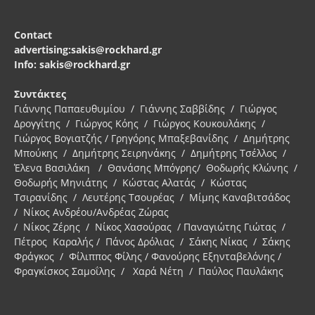
Contact
advertising:sakis@rockhard.gr
Info: sakis@rockhard.gr
Συντάκτες
Γιάννης Παπαευθυμίου / Γιάννης Σαββίδης / Γιώργος
Δρογγίτης / Γιώργος Κόης / Γιώργος Κουκουλάκης /
Γιώργος Βογιατζής / Γρηγόρης Μπαξεβανίδης / Δημήτρης
Μπούκης / Δημήτρης Σειρηνάκης / Δημήτρης Τσέλλος /
Έλενα Βασιλάκη / Θανάσης Μπόγρης/ Θοδωρής Κλώνης /
Θοδωρής Μηνιάτης / Κώστας Αλατάς / Κώστας
Τσιρανίδης / Λευτέρης Τσουρέας / Μίμης Καναβιτσάδος
/ Νίκος Ανδρέου/Ανδρέας Ζώρας
/ Νίκος Ζέρης / Νίκος Χασούρας / Παναγιώτης Γιώτας /
Πέτρος Καραλής / Πάνος Δρόλιας / Σάκης Νίκας / Σάκης
Φράγκος / Φίλιππος Φίλης / Φανούρης Εξηνταβελόνης /
Φραγκίσκος Σαμοΐλης / Χαρά Νέτη / Παύλος Παυλάκης