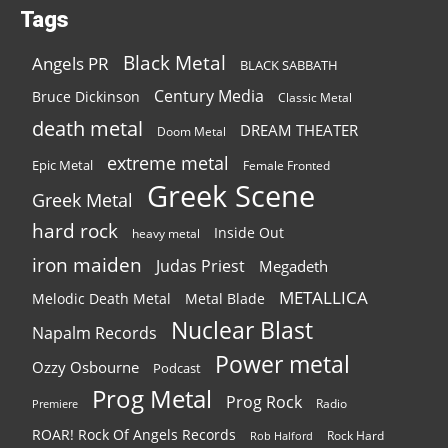
Tags
Black Metal
Angels PR
BLACK SABBATH
Century Media
Bruce Dickinson
Classic Metal
death metal
DREAM THEATER
Doom Metal
extreme metal
Epic Metal
Female Fronted
Greek Scene
Greek Metal
hard rock
Inside Out
heavy metal
iron maiden
Judas Priest
Megadeth
METALLICA
Melodic Death Metal
Metal Blade
Nuclear Blast
Napalm Records
Power metal
Ozzy Osbourne
Podcast
Prog Metal
Prog Rock
Radio
Premiere
ROAR! Rock Of Angels Records
Rock Hard
Rob Halford