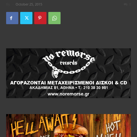
By
-
October 25, 2015
0