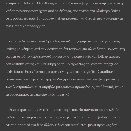
κόσμο του
Tolkien
. Οι κιθάρες εναρμονίζονται άψογα με τα πλήκτρα, ενώ η
χρήση περισσότερων ήχων από τα δεύτερα, προσφέρει ένα ιδιαίτερο βάθος
στις συνθέσεις τους. Η παραγωγή είναι καλύτερη από ποτέ, πιο «καθαρή» με
πιο εμπορική προσέγγιση.
Το να αναλωθώ σε ανάλυση κάθε τραγουδιού ξεχωριστά είναι λίγο άτοπο,
καθώς μου δημιουργεί την εντύπωση ότι υπάρχει μια αλυσίδα που ενώνει στη
σωστή σειρά το κάθε τραγούδι. Φυσικά οι μεσαιωνικές και
folk
αναφορές
δεν λείπουν, όπως και μία μικρή δόση μελαγχολίας που πάντα υπήρχε σε
κάθε δίσκο. Ειδική αναφορά πρέπει να γίνει στο τραγούδι “
Caradhras
” το
οποίο αποτελεί την καλύτερη απόδειξη για το πόσο μας έλειψε η μουσική
των Αυστριακών και τι ακριβώς μπορούν να προσφέρουν, επιβλητικό, επικό,
ατμοσφαιρικό, ανατριχιαστικό, ποιητικό.
Τελικό συμπέρασμα είναι ότι η επιστροφή τους θα ικανοποιήσει πολλούς
φίλους του συγκροτήματος και παράλληλα το “
Old
mornings
dawn
” είναι
ότι πιο προσιτό για
fans
άλλων ειδών του
metal
, που μέχρι πρότινος δεν