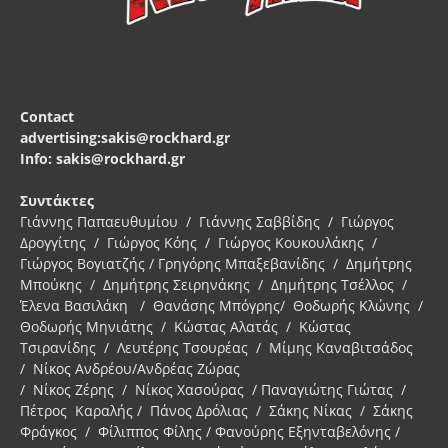
Contact
advertising:sakis@rockhard.gr
Info: sakis@rockhard.gr
Συντάκτες
Γιάννης Παπαευθυμίου / Γιάννης Σαββίδης / Γιώργος
Δρογγίτης / Γιώργος Κόης / Γιώργος Κουκουλάκης /
Γιώργος Βογιατζής / Γρηγόρης Μπαξεβανίδης / Δημήτρης
Μπούκης / Δημήτρης Σειρηνάκης / Δημήτρης Τσέλλος /
Έλενα Βασιλάκη / Θανάσης Μπόγρης/ Θοδωρής Κλώνης /
Θοδωρής Μηνιάτης / Κώστας Αλατάς / Κώστας
Τσιρανίδης / Λευτέρης Τσουρέας / Μίμης Καναβιτσάδος
/ Νίκος Ανδρέου/Ανδρέας Ζώρας
/ Νίκος Ζέρης / Νίκος Χασούρας / Παναγιώτης Γιώτας /
Πέτρος Καραλής / Πάνος Δρόλιας / Σάκης Νίκας / Σάκης
Φράγκος / Φίλιππος Φίλης / Φανούρης Εξηνταβελόνης /