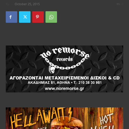
By
-
October 25, 2015
0