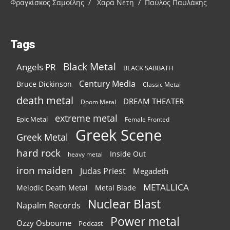
Φραγκίσκος Σαμοΐλης / Χαρά Νέτη / Παύλος Παυλάκης
Tags
Black Metal
Angels PR
BLACK SABBATH
Century Media
Bruce Dickinson
Classic Metal
death metal
DREAM THEATER
Doom Metal
extreme metal
Epic Metal
Female Fronted
Greek Scene
Greek Metal
hard rock
Inside Out
heavy metal
iron maiden
Judas Priest
Megadeth
METALLICA
Melodic Death Metal
Metal Blade
Nuclear Blast
Napalm Records
Power metal
Ozzy Osbourne
Podcast