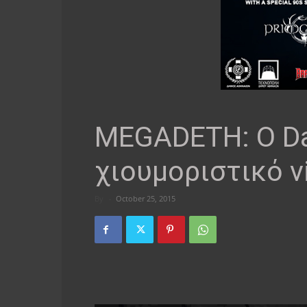
MEGADETH: O Da
χιουμοριστικό v
By
-
October 25, 2015