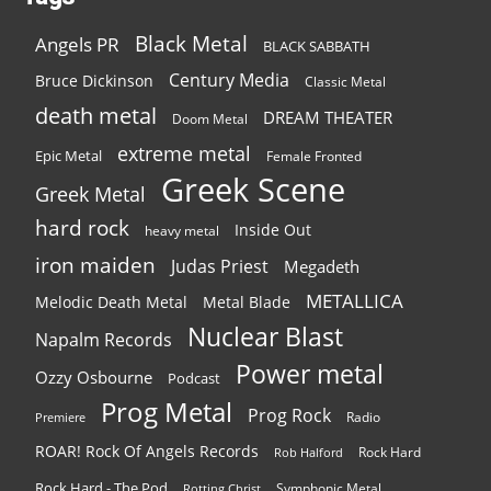
Black Metal
Angels PR
BLACK SABBATH
Century Media
Bruce Dickinson
Classic Metal
death metal
DREAM THEATER
Doom Metal
extreme metal
Epic Metal
Female Fronted
Greek Scene
Greek Metal
hard rock
Inside Out
heavy metal
iron maiden
Judas Priest
Megadeth
METALLICA
Melodic Death Metal
Metal Blade
Nuclear Blast
Napalm Records
Power metal
Ozzy Osbourne
Podcast
Prog Metal
Prog Rock
Radio
Premiere
ROAR! Rock Of Angels Records
Rock Hard
Rob Halford
Rock Hard - The Pod
Symphonic Metal
Rotting Christ