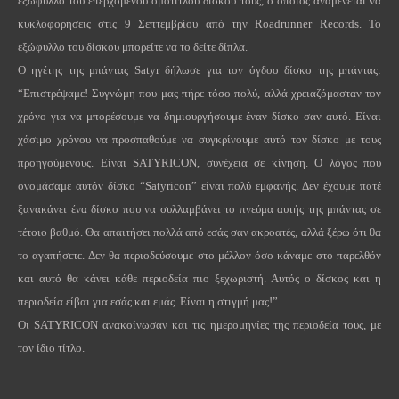
εξώφυλλο του επερχόμενου ομότιτλου δίσκου τους, ο οποίος αναμένεται να
κυκλοφορήσεις στις 9 Σεπτεμβρίου από την Roadrunner Records. Το
εξώφυλλο του δίσκου μπορείτε να το δείτε δίπλα.
Ο ηγέτης της μπάντας Satyr δήλωσε για τον όγδοο δίσκο της μπάντας:
“Επιστρέψαμε! Συγνώμη που μας πήρε τόσο πολύ, αλλά χρειαζόμασταν τον
χρόνο για να μπορέσουμε να δημιουργήσουμε έναν δίσκο σαν αυτό. Είναι
χάσιμο χρόνου να προσπαθούμε να συγκρίνουμε αυτό τον δίσκο με τους
προηγούμενους. Είναι SATYRICON, συνέχεια σε κίνηση. Ο λόγος που
ονομάσαμε αυτόν δίσκο “Satyricon” είναι πολύ εμφανής. Δεν έχουμε ποτέ
ξανακάνει ένα δίσκο που να συλλαμβάνει το πνεύμα αυτής της μπάντας σε
τέτοιο βαθμό. Θα απαιτήσει πολλά από εσάς σαν ακροατές, αλλά ξέρω ότι θα
το αγαπήσετε. Δεν θα περιοδεύσουμε στο μέλλον όσο κάναμε στο παρελθόν
και αυτό θα κάνει κάθε περιοδεία πιο ξεχωριστή. Αυτός ο δίσκος και η
περιοδεία είβαι για εσάς και εμάς. Είναι η στιγμή μας!”
Οι SATYRICON ανακοίνωσαν και τις ημερομηνίες της περιοδεία τους, με
τον ίδιο τίτλο.