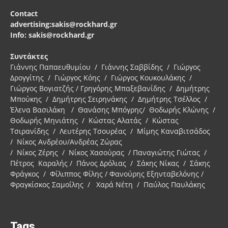
Contact
advertising:sakis@rockhard.gr
Info: sakis@rockhard.gr
Συντάκτες
Γιάννης Παπαευθυμίου / Γιάννης Σαββίδης / Γιώργος
Δρογγίτης / Γιώργος Κόης / Γιώργος Κουκουλάκης /
Γιώργος Βογιατζής / Γρηγόρης Μπαξεβανίδης / Δημήτρης
Μπούκης / Δημήτρης Σειρηνάκης / Δημήτρης Τσέλλος /
Έλενα Βασιλάκη / Θανάσης Μπόγρης/ Θοδωρής Κλώνης /
Θοδωρής Μηνιάτης / Κώστας Αλατάς / Κώστας
Τσιρανίδης / Λευτέρης Τσουρέας / Μίμης Καναβιτσάδος
/ Νίκος Ανδρέου/Ανδρέας Ζώρας
/ Νίκος Ζέρης / Νίκος Χασούρας / Παναγιώτης Γιώτας /
Πέτρος Καραλής / Πάνος Δρόλιας / Σάκης Νίκας / Σάκης
Φράγκος / Φίλιππος Φίλης / Φανούρης Εξηνταβελόνης /
Φραγκίσκος Σαμοΐλης / Χαρά Νέτη / Παύλος Παυλάκης
Tags