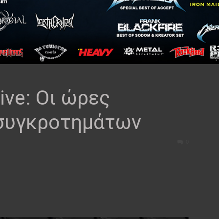
ve: Οι ώρες
 συγκροτημάτων
0