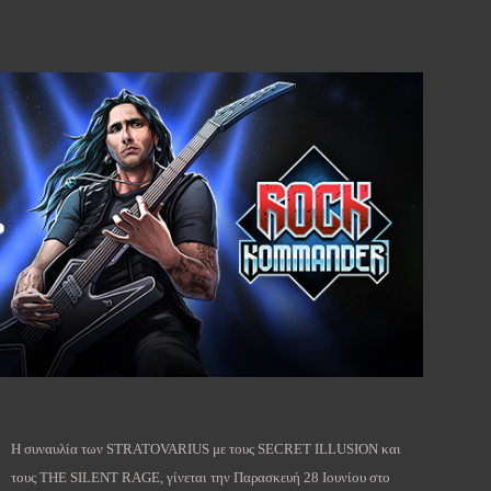
Η συναυλία των
STRATOVARIUS
με τους
SECRET
ILLUSION
και
τους
THE
SILENT
RAGE
, γίνεται την Παρασκευή 28 Ιουνίου στο