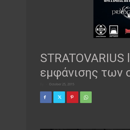
STRATOVARIUS li
εμφάνισης των
By
-
October 25, 2015