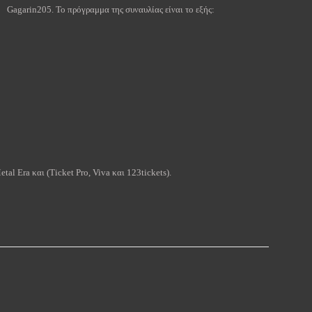
Gagarin
205. Το πρόγραμμα της συναυλίας είναι το εξής:
etal Era
και
(Ticket Pro, Viva
και
123tickets).