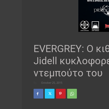
EVERGREY: Ο κι
Jidell κυκλοφορε
ντεμπούτο του
By
-
October 25, 2015