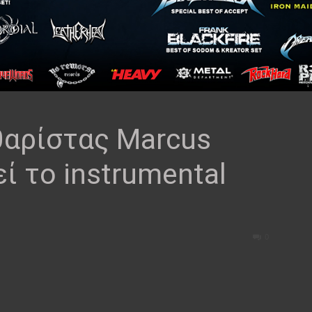
θαρίστας Marcus
ί το instrumental
0