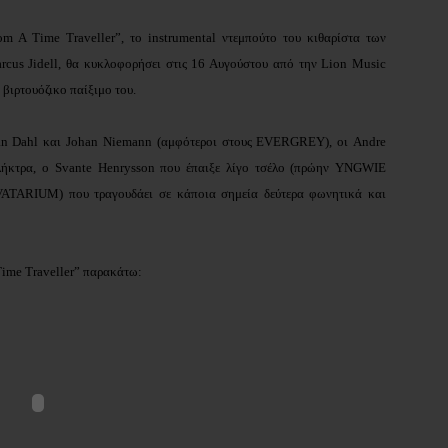
om A Time Traveller”, το instrumental ντεμπούτο του κιθαρίστα των
s Jidell, θα κυκλοφορήσει στις 16 Αυγούστου από την Lion Music
 βιρτουόζικο παίξιμο του.
n Dahl
και
Johan Niemann (αμφότεροι στους EVERGREY), οι Andre
ήκτρα, ο Svante Henrysson που έπαιξε λίγο τσέλο (πρώην YNGWIE
VATARIUM) που τραγουδάει σε κάποια σημεία δεύτερα φωνητικά και
Time Traveller” παρακάτω: