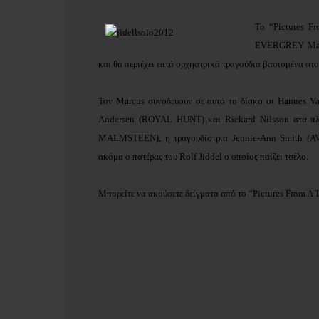
Το “Pictures Fr
EVERGREY Marcu
και θα περιέχει επτά ορχηστρικά τραγούδια βασισμένα στο
Τον
Marcus συνοδεύουν σε αυτό το δίσκο οι
Hannes Va
Andersen
(ROYAL HUNT) και Rickard Nilsson στα πλ
MALMSTEEN), η τραγουδίστρια Jennie-Ann Smith
(A
ακόμα ο πατέρας του Rolf Jiddel
ο οποίος παίζει τσέλο.
Μπορείτε να ακούσετε δείγματα από το
“Pictures From A 