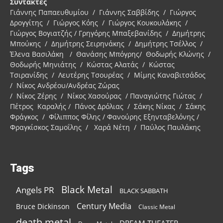
Συντάκτες
Γιάννης Παπαευθυμίου / Γιάννης Σαββίδης / Γιώργος
Δρογγίτης / Γιώργος Κόης / Γιώργος Κουκουλάκης /
Γιώργος Βογιατζής / Γρηγόρης Μπαξεβανίδης / Δημήτρης
Μπούκης / Δημήτρης Σειρηνάκης / Δημήτρης Τσέλλος /
Έλενα Βασιλάκη / Θανάσης Μπόγρης/ Θοδωρής Κλώνης /
Θοδωρής Μηνιάτης / Κώστας Αλατάς / Κώστας
Τσιρανίδης / Λευτέρης Τσουρέας / Μίμης Καναβιτσάδος
/ Νίκος Ανδρέου/Ανδρέας Ζώρας
/ Νίκος Ζέρης / Νίκος Χασούρας / Παναγιώτης Γιώτας /
Πέτρος Καραλής / Πάνος Δρόλιας / Σάκης Νίκας / Σάκης
Φράγκος / Φίλιππος Φίλης / Φανούρης Εξηνταβελόνης /
Φραγκίσκος Σαμοΐλης / Χαρά Νέτη / Παύλος Παυλάκης
Tags
Black Metal
Angels PR
BLACK SABBATH
Century Media
Bruce Dickinson
Classic Metal
death metal