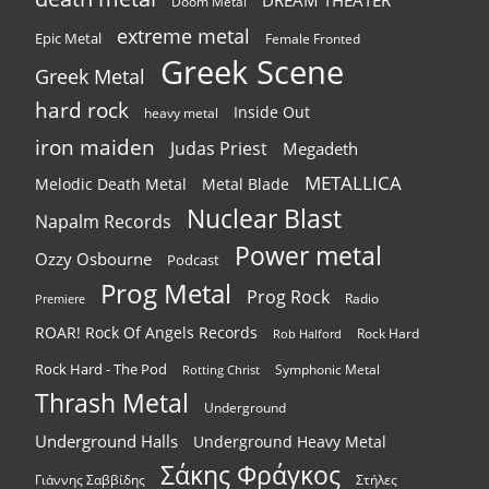
DREAM THEATER
Doom Metal
extreme metal
Epic Metal
Female Fronted
Greek Scene
Greek Metal
hard rock
Inside Out
heavy metal
iron maiden
Judas Priest
Megadeth
METALLICA
Melodic Death Metal
Metal Blade
Nuclear Blast
Napalm Records
Power metal
Ozzy Osbourne
Podcast
Prog Metal
Prog Rock
Radio
Premiere
ROAR! Rock Of Angels Records
Rock Hard
Rob Halford
Rock Hard - The Pod
Symphonic Metal
Rotting Christ
Thrash Metal
Underground
Underground Halls
Underground Heavy Metal
Σάκης Φράγκος
Γιάννης Σαββίδης
Στήλες