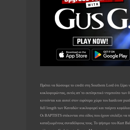
Πρέπει να δώσουμε το
credit
στη
Southern
Lord
ότι ξέρει
κυκλοφορώντας, εκτός απ΄το εκπληκτικό ντεμπούτο των 
κινούνται και αυτοί στον ευρύτερο χώρο του
hardcore
pun
full
length
των Καναδών κυκλοφορεί και παίρνει κεφάλια
Οι
BAPTISTS
στέκονται στο είδος που έχουν επιλέξει να
καταξιωμένους συναδέλφους τους.
To
ψήσιμο του
Kurt
Ba