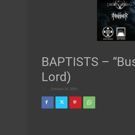
BAPTISTS – “Bus
Lord)
By
-
October 25, 2015