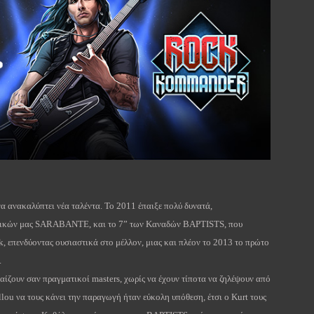
 να ανακαλύπτει νέα ταλέντα.
To
2011 έπαιξε πολύ δυνατά,
δικών μας
SARABANTE
, και το 7” των Καναδών
BAPTISTS
, που
k
, επενδύοντας ουσιαστικά στο μέλλον, μιας και πλέον το 2013 το πρώτο
.
 παίζουν σαν πραγματικοί
masters
, χωρίς να έχουν τίποτα να ζηλέψουν από
llou
να τους κάνει την παραγωγή ήταν εύκολη υπόθεση, έτσι ο Κ
urt
τους