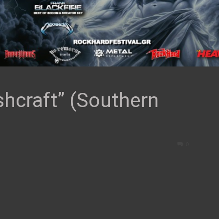
hcraft” (Southern
0