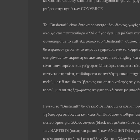
κάλεσε στο
Godcity
studio
στη Μασαχουσέτη για να ηχογ
μπύρες στην υγειά των
CONVERGE
.
To
“Β
ushcraft
” είναι έντονα
converge
-ιζον δίσκος, χωρίς
ακούγονται πεντακάθαρα αλλά ο ήχος έχει μια μάλλον επι
συνδυασμό με το
cult
εξώφυλλο του “
Bushcraft
”, σαφώς 
θα περάσουν χωρίς να το πάρουμε χαμπάρι, ενώ τα κομμά
οδηγώντας τον ακροατή σε ακατάσχετο
headbanging
και
είναι τσαντισμένος και γρήγορος. Ώρες ώρες επικρατεί τέτ
συνέχεια στη τσίτα, επιδιδόμενοι σε ανελέητη κακομεταχε
melt
”, με
riff
που θα το ‘βρισκες και σε πιο χαλαρές στιγμέ
roots
”, μια απ΄τις ξεχωριστές στιγμές του δίσκου με μπασ
Γενικά το “Β
ushcraft
” θα σε κερδίσει. Ακόμα κι εσένα που
τη διαφορά σε βρωμιά και καλτίλα. Παρόμοια αίσθηση ξεχ
εκείνο όμως για άλλους λόγους (
black
και μελωδικά στοιχε
των
BAPTISTS
(όπως και με αυτή των
ANCIIENTS
) ισχυ
κυκλοφορήσει από εκεί στο μέλλον. Και το μέλλον θα είν