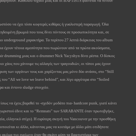
ραφήσουν. Καθόλου τυχαίο μιας και οι
BAPTISTS
φαίνεται να πίνουν
 ωστόσο να έχει τόσο κοφτερές κιθάρες ή γυαλιστερή παραγωγή. Όλα
τηδευμένη βρωμιά που τους δίνει πόντους σε προσωπικότητα και, σε
πιο
underground
χαρακτήρα. Τα περίπου 27 λεπτά διάρκειας του
album
τια έχουν τέτοια αμεσότητα που πωρώνουν από τα πρώτα ακούσματα,
air
drumming
μιας και ο
drummer
Nick
Yacyshyn
δίνει ρέστα. Ο δίσκος
οιο χάος που χάνουμε τις αλλαγές των τραγουδιών, οι τύποι μας έχουν
ίριση των οργάνων τους και χαρίζοντας μας μόνο δύο ανάσες, στο “
Still
ς του “
All
we
love
we
leave
behind
”, και λίγο αργότερα στο “
Soiled
άρα και έντονο
sludge
στοιχείο.
 ίσως να έχεις βαρεθεί το -σχεδόν μοδάτο πια-
hardcore
punk
, γιατί κάνει
ωριστού έδινε και το “
Remnats
” των
SARABANTE
όταν πρωτοβγήκε,
ία, ελληνικό στίχο).
H
ευρύτερη σκηνή του
Vancouver
με την προσθήκη
ροποιείται κι άλλο, κάνοντας μας να κοιτάμε με άλλο μάτι οτιδήποτε
αι ακόμα πιο ευοίωνο όταν θα σκάνε μύτη τα βαφτιστήρια των