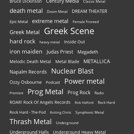
Century Media
Bruce Dickinson
Classic Metal
death metal
DREAM THEATER
Doom Metal
extreme metal
Epic Metal
Female Fronted
Greek Scene
Greek Metal
hard rock
Inside Out
heavy metal
iron maiden
Judas Priest
Megadeth
METALLICA
Melodic Death Metal
Metal Blade
Nuclear Blast
Napalm Records
Power metal
Ozzy Osbourne
Podcast
Prog Metal
Prog Rock
Radio
Premiere
ROAR! Rock Of Angels Records
Rock Hard
Rob Halford
Rock Hard - The Pod
Symphonic Metal
Rotting Christ
Thrash Metal
Underground
Underground Halls
Underground Heavy Metal