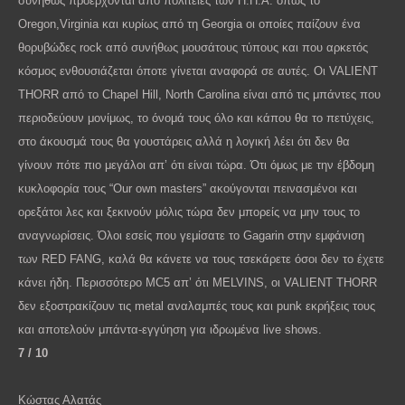
συνήθως προέρχονται από πολιτείες των Η.Π.Α. όπως το
Oregon
,
Virginia
και κυρίως από τη
Georgia
οι οποίες παίζουν ένα
θορυβώδες
rock
από συνήθως μουσάτους τύπους και που αρκετός
κόσμος ενθουσιάζεται όποτε γίνεται αναφορά σε αυτές. Οι
VALIENT
THORR
από το
Chapel
Hill
,
North
Carolina
είναι από τις μπάντες που
περιοδεύουν μονίμως, το όνομά τους όλο και κάπου θα το πετύχεις,
στο άκουσμά τους θα γουστάρεις αλλά η λογική λέει ότι δεν θα
γίνουν πότε πιο μεγάλοι απ’ ότι είναι τώρα. Ότι όμως με την έβδομη
κυκλοφορία τους “
Our
own
masters
” ακούγονται πεινασμένοι και
ορεξάτοι λες και ξεκινούν μόλις τώρα δεν μπορείς να μην τους το
αναγνωρίσεις. Όλοι εσείς που γεμίσατε το
Gagarin
στην εμφάνιση
των
RED
FANG
, καλά θα κάνετε να τους τσεκάρετε όσοι δεν το έχετε
κάνει ήδη. Περισσότερο
MC
5 απ’ ότι
MELVINS
, οι
VALIENT
THORR
δεν εξοστρακίζουν τις
metal
αναλαμπές τους και
punk
εκρήξεις τους
και αποτελούν μπάντα-εγγύηση για ιδρωμένα
live
shows
.
7 / 10
Κώστας Αλατάς