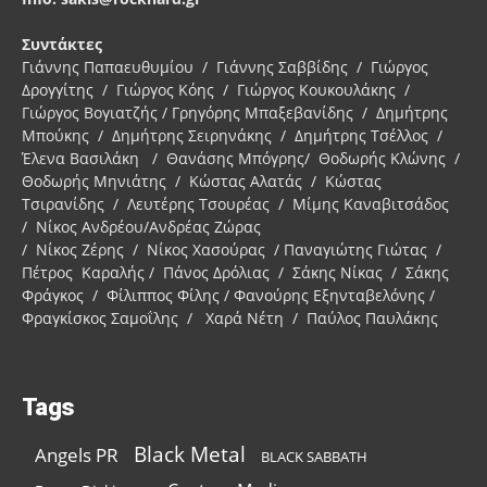
Συντάκτες
Γιάννης Παπαευθυμίου / Γιάννης Σαββίδης / Γιώργος
Δρογγίτης / Γιώργος Κόης / Γιώργος Κουκουλάκης /
Γιώργος Βογιατζής / Γρηγόρης Μπαξεβανίδης / Δημήτρης
Μπούκης / Δημήτρης Σειρηνάκης / Δημήτρης Τσέλλος /
Έλενα Βασιλάκη / Θανάσης Μπόγρης/ Θοδωρής Κλώνης /
Θοδωρής Μηνιάτης / Κώστας Αλατάς / Κώστας
Τσιρανίδης / Λευτέρης Τσουρέας / Μίμης Καναβιτσάδος
/ Νίκος Ανδρέου/Ανδρέας Ζώρας
/ Νίκος Ζέρης / Νίκος Χασούρας / Παναγιώτης Γιώτας /
Πέτρος Καραλής / Πάνος Δρόλιας / Σάκης Νίκας / Σάκης
Φράγκος / Φίλιππος Φίλης / Φανούρης Εξηνταβελόνης /
Φραγκίσκος Σαμοΐλης / Χαρά Νέτη / Παύλος Παυλάκης
Tags
Black Metal
Angels PR
BLACK SABBATH