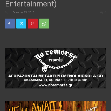
Entertainment)
By
-
October 25, 2015
0