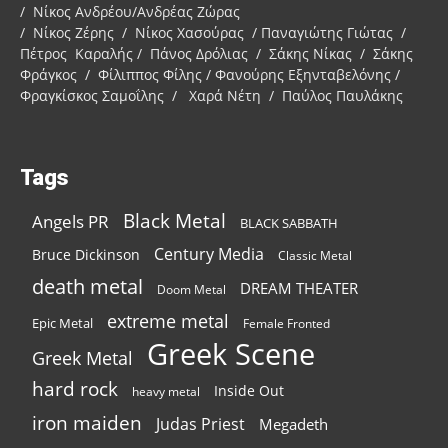
/ Νίκος Ανδρέου/Ανδρέας Ζώρας
/ Νίκος Ζέρης / Νίκος Χασούρας / Παναγιώτης Γιώτας /
Πέτρος Καραλής / Πάνος Δρόλιας / Σάκης Νίκας / Σάκης
Φράγκος / Φίλιππος Φίλης / Φανούρης Εξηνταβελόνης /
Φραγκίσκος Σαμοΐλης / Χαρά Νέτη / Παύλος Παυλάκης
Tags
Black Metal
Angels PR
BLACK SABBATH
Century Media
Bruce Dickinson
Classic Metal
death metal
DREAM THEATER
Doom Metal
extreme metal
Epic Metal
Female Fronted
Greek Scene
Greek Metal
hard rock
Inside Out
heavy metal
iron maiden
Judas Priest
Megadeth