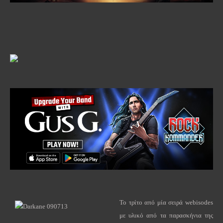
To
τρίτο από μία σειρά
webisodes
με υλικό από τα παρασκήνια της