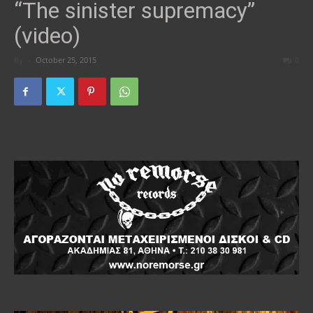
“The sinister supremacy”
(video)
By
-
October 25, 2015
0