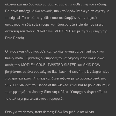
ολοένα και πιο δύσκολο να βρει κανείς στην αυθεντική του έκδοση.
Για αρχή υπάρχει άλλο
artwork
, πιο «σοβαρό» θα έλεγα σε σχέση με
το
original
. Τα οκτώ τραγούδια που περιλαμβάνονταν αρχικά
υπάρχουν κι εδώ ενώ έχουμε και τέσσερα νέα (τρία
demos
κι μία
διασκευή του “
Rock
‘
N
Roll
” των
MOTORHEAD
με τη συμμετοχή της
Doro Pesch).
Ο ήχος είναι κλασικός 80’
s
και ποικίλει ανάμεσα σε
hard
rock
και
heavy
metal
. Εμφανείς οι επιρροές του συγκροτήματος και κυρίως
αυτές των
MOTLEY
CRUE
,
TWISTED
SISTER
και
SKID
ROW
βοηθώντας σε ένα νοσταλγικό
flashback
. Η φωνή της
Liv
Jagrell
είναι
πραγματικά καταπληκτική και δένει άψογα με το μουσικό στυλ των
SISTER
SIN
ενώ το “
Dance
of
the
wicked
” είναι και το μόνο
album
με
τη συμμετοχή του Johnny Sinn στη κιθάρα. Υπάρχουν άγρια
riffs
και
το στυλ έχει μια ακατέργαστη ομορφιά.
Όσο για τα
demos
, ποια
demos
; Εδώ δεν μιλάμε απλά για