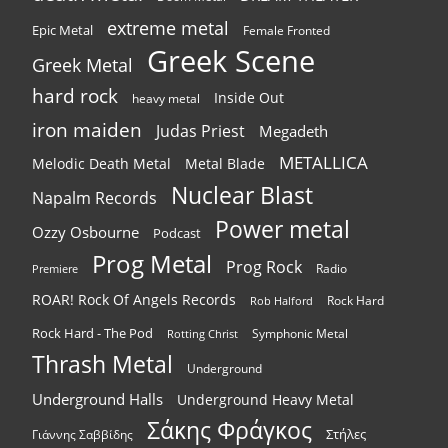
extreme metal
Epic Metal
Female Fronted
Greek Scene
Greek Metal
hard rock
Inside Out
heavy metal
iron maiden
Judas Priest
Megadeth
METALLICA
Melodic Death Metal
Metal Blade
Nuclear Blast
Napalm Records
Power metal
Ozzy Osbourne
Podcast
Prog Metal
Prog Rock
Radio
Premiere
ROAR! Rock Of Angels Records
Rock Hard
Rob Halford
Rock Hard - The Pod
Symphonic Metal
Rotting Christ
Thrash Metal
Underground
Underground Halls
Underground Heavy Metal
Σάκης Φράγκος
Στήλες
Γιάννης Σαββίδης