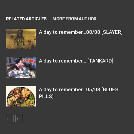
RELATED ARTICLES
MORE FROM AUTHOR
A day to remember…08/08 [SLAYER]
A day to remember… [TANKARD]
A day to remember…05/08 [BLUES
PILLS]