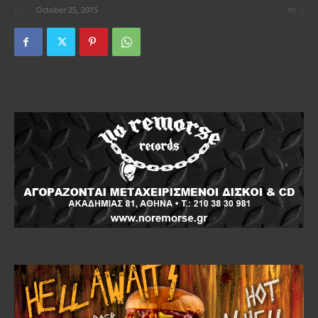
By
-
October 25, 2015
0