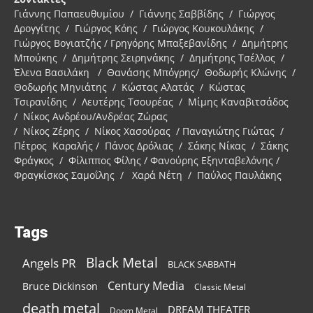
Γιάννης Παπαευθυμίου / Γιάννης Σαββίδης / Γιώργος
Δρογγίτης / Γιώργος Κόης / Γιώργος Κουκουλάκης /
Γιώργος Βογιατζής / Γρηγόρης Μπαξεβανίδης / Δημήτρης
Μπούκης / Δημήτρης Σειρηνάκης / Δημήτρης Τσέλλος /
Έλενα Βασιλάκη / Θανάσης Μπόγρης/ Θοδωρής Κλώνης /
Θοδωρής Μηνιάτης / Κώστας Αλατάς / Κώστας
Τσιρανίδης / Λευτέρης Τσουρέας / Μίμης Καναβιτσάδος
/ Νίκος Ανδρέου/Ανδρέας Ζώρας
/ Νίκος Ζέρης / Νίκος Χασούρας / Παναγιώτης Γιώτας /
Πέτρος Καραλής / Πάνος Δρόλιας / Σάκης Νίκας / Σάκης
Φράγκος / Φίλιππος Φίλης / Φανούρης Εξηνταβελόνης /
Φραγκίσκος Σαμοΐλης / Χαρά Νέτη / Παύλος Παυλάκης
Tags
Black Metal
Angels PR
BLACK SABBATH
Century Media
Bruce Dickinson
Classic Metal
death metal
DREAM THEATER
Doom Metal