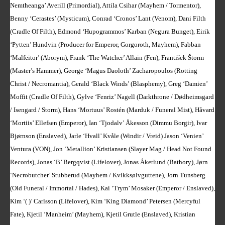
Nemtheanga’ Averill (Primordial), Attila Csihar (Mayhem / Tormentor),
Benny ‘Cerastes’ (Mysticum), Conrad ‘Cronos’ Lant (Venom), Dani Filth
(Cradle Of Filth), Edmond ‘Hupogrammos’ Karban (Negura Bunget), Eirik
‘Pytten’ Hundvin (Producer for Emperor, Gorgoroth, Mayhem), Fabban
‘Malfeitor’ (Aborym), Frank ‘The Watcher’ Allain (Fen), František Štorm
(Master’s Hammer), George ‘Magus Daoloth’ Zacharopoulos (Rotting
Christ / Necromantia), Gerald ‘Black Winds’ (Blasphemy), Greg ‘Damien’
Moffit (Cradle Of Filth), Gylve ‘Fenriz’ Nagell (Darkthrone / Dødheimsgard
/ Isengard / Storm), Hans ‘Mortuus’ Rostén (Marduk / Funeral Mist), Håvard
‘Mortiis’ Ellefsen (Emperor), Ian ‘Tjodalv’ Åkesson (Dimmu Borgir), Ivar
Bjørnson (Enslaved), Jarle ‘Hvall’ Kvåle (Windir / Vreid) Jason ‘Venien’
Ventura (VON), Jon ‘Metallion’ Kristiansen (Slayer Mag / Head Not Found
Records), Jonas ‘B’ Bergqvist (Lifelover), Jonas Åkerlund (Bathory), Jørn
‘Necrobutcher’ Stubberud (Mayhem / Kvikksølvguttene), Jorn Tunsberg
(Old Funeral / Immortal / Hades), Kai ‘Trym’ Mosaker (Emperor / Enslaved),
Kim ‘( )’ Carlsson (Lifelover), Kim ‘King Diamond’ Petersen (Mercyful
Fate), Kjetil ‘Manheim’ (Mayhem), Kjetil Grutle (Enslaved), Kristian