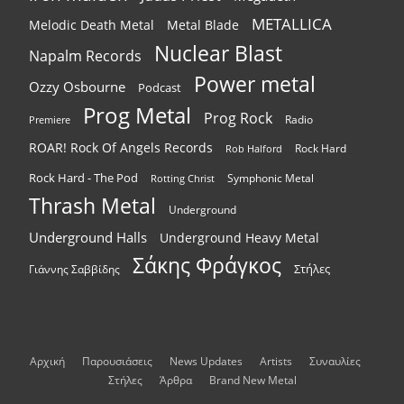
METALLICA
Melodic Death Metal
Metal Blade
Nuclear Blast
Napalm Records
Power metal
Ozzy Osbourne
Podcast
Prog Metal
Prog Rock
Radio
Premiere
ROAR! Rock Of Angels Records
Rock Hard
Rob Halford
Rock Hard - The Pod
Symphonic Metal
Rotting Christ
Thrash Metal
Underground
Underground Halls
Underground Heavy Metal
Σάκης Φράγκος
Στήλες
Γιάννης Σαββίδης
Αρχική
Παρουσιάσεις
News Updates
Artists
Συναυλίες
Στήλες
Άρθρα
Brand New Metal