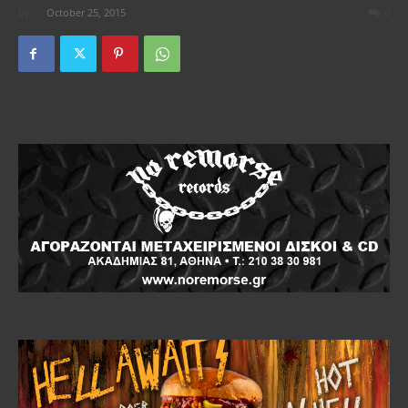
By
-
October 25, 2015
0