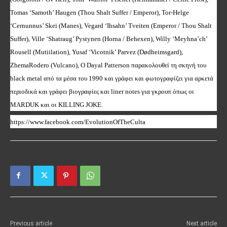
Tomas ‘Samoth’ Haugen (Thou Shalt Suffer / Emperor), Tor-Helge
‘Cernunnus’ Skei (Manes), Vegard ‘Ihsahn’ Tveiten (Emperor / Thou Shalt
Suffer), Ville ‘Shatraug’ Pystynen (Horna / Behexen), Willy ‘Meyhna’ch’
Rousell (Mutiilation), Yusaf ‘Vicotnik’ Parvez (Dødheimsgard),
ZhemaRodero (Vulcano), Ο Dayal Patterson παρακολουθεί τη σκηνή του
black metal από τα μέσα του 1990 και γράφει και φωτογραφίζει για αρκετά
περιοδικά και γράφει βιογραφίες και liner notes για γκρουπ όπως οι
MARDUK και οι KILLING JOKE.
https://www.facebook.com/EvolutionOfTheCult
a
Previous article
Next article