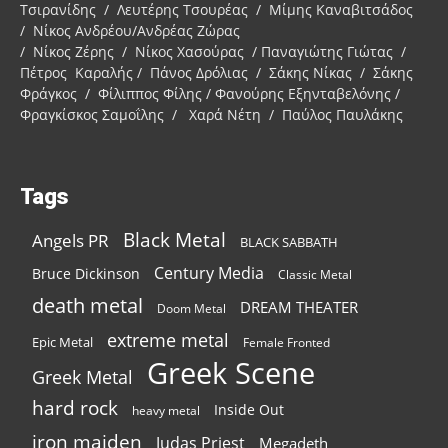
Τσιρανίδης / Λευτέρης Τσουρέας / Μίμης Καναβιτσάδος
/ Νίκος Ανδρέου/Ανδρέας Ζώρας
/ Νίκος Ζέρης / Νίκος Χασούρας / Παναγιώτης Γιώτας /
Πέτρος Καραλής / Πάνος Δρόλιας / Σάκης Νίκας / Σάκης
Φράγκος / Φίλιππος Φίλης / Φανούρης Εξηνταβελόνης /
Φραγκίσκος Σαμοΐλης / Χαρά Νέτη / Παύλος Παυλάκης
Tags
Black Metal
Angels PR
BLACK SABBATH
Century Media
Bruce Dickinson
Classic Metal
death metal
DREAM THEATER
Doom Metal
extreme metal
Epic Metal
Female Fronted
Greek Scene
Greek Metal
hard rock
Inside Out
heavy metal
iron maiden
Judas Priest
Megadeth