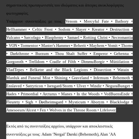
σημαντικούς πρωταγωνιστές του ιδιώματος και άπειρες ακυκλοφόρητες
φωτογραφίες.
Υπάρχουν συνεντεύξεις με τους:
Venom • Mercyful Fate • Bathory •
Hellhammer • Celtic Frost • Sodom • Slayer • Kreator • Destruction •
Vulcano • Sarcofago • Blasphemy • Samael • Rotting Christ • Necromantia
• VON • Tormentor • Master’s Hammer • Beherit • Mayhem • Vomit • Thorns
• Darkthrone • Burzum • Thou Shalt Suffer • Emperor • Gehenna •
Gorgoroth • Trelldom • Cradle of Filth • DimmuBorgir • Mütiilation •
VladTepes • Belketre and the Black Legions • Dissection • Watain •
Marduk and Funeral Mist • Shining • Graveland • Infernum • Behemoth •
Enslaved • Satryricon • Isengard/Storm • Ulver • Windir • NeguraBunget •
Hades • Primordial • Arcturus • Manes • In the Woods • VedBuensEnde •
Fleurety • Sigh • Dødheimsgard • Mysticum • Aborym • Blacklodge •
Amesoeurs/Alcest • Fen • Wolves in the Throne Room • Lifelover.
Eκτός από τις συνεντεύξεις αρχείου, υπάρχουν και αποκλειστικές
συνεντεύξεις με τους:
Adam ‘Nergal’ Darski (Behemoth), Alan ‘AA