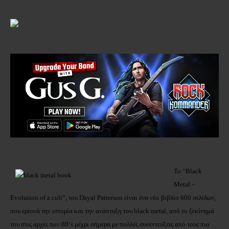
Το “Black
Metal –
Evolution of a cult”, του Dayal Patterson είναι ένα νέο
βιβλίο 600 σελίδων,
που ερευνά την ιστορία και την ανάπτυξη του black metal, από το ξεκίνημά
του στις αρχές των 80’s μέχρι σήμερα με πολλές συνεντεύξεις από τους πιο