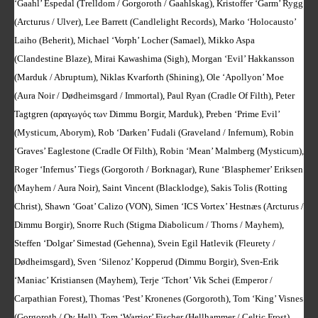
‘Gaahl’ Espedal (Trelldom / Gorgoroth / Gaahlskag), Kristoffer ‘Garm’ Rygg
(Arcturus / Ulver), Lee Barrett (Candlelight Records), Marko ‘Holocausto’
Laiho (Beherit), Michael ‘Vorph’ Locher (Samael), Mikko Aspa
(Clandestine Blaze), Mirai Kawashima (Sigh), Morgan ‘Evil’ Hakkansson
(Marduk / Abruptum), Niklas Kvarforth (Shining), Ole ‘Apollyon’ Moe
(Aura Noir / Dødheimsgard / Immortal), Paul Ryan (Cradle Of Filth), Peter
Tagtgren (αραγωγός των Dimmu Borgir, Marduk), Preben ‘Prime Evil’
(Mysticum, Aborym), Rob ‘Darken’ Fudali (Graveland / Infernum), Robin
‘Graves’ Eaglestone (Cradle Of Filth), Robin ‘Mean’ Malmberg (Mysticum),
Roger ‘Infernus’ Tiegs (Gorgoroth / Borknagar), Rune ‘Blasphemer’ Eriksen
(Mayhem / Aura Noir), Saint Vincent (Blacklodge), Sakis Tolis (Rotting
Christ), Shawn ‘Goat’ Calizo (VON), Simen ‘ICS Vortex’ Hestnæs (Arcturus /
Dimmu Borgir), Snorre Ruch (Stigma Diabolicum / Thorns / Mayhem),
Steffen ‘Dolgar’ Simestad (Gehenna), Svein Egil Hatlevik (Fleurety /
Dødheimsgard), Sven ‘Silenoz’ Kopperud (Dimmu Borgir), Sven-Erik
‘Maniac’ Kristiansen (Mayhem), Terje ‘Tchort’ Vik Schei (Emperor /
Carpathian Forest), Thomas ‘Pest’ Kronenes (Gorgoroth), Tom ‘King’ Visnes
(Gorgoroth / Ov Hell), Tom ‘Warrior’ Fischer (Hellhammer / Celtic Frost),