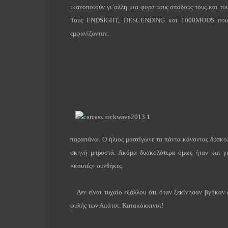
ικανοποιούν γι’αλλη μια φορά τους οπαδούς τους και τ
Τους ENDSIGHT, DESCENDING και 1000MODS που π
εμφανίζονταν.
παραπάνω. Ο ήλιος μαστίγωνε τα πάντα κάνοντας δύσκολ
σκηνή μπροστά. Ακόμα δυσκολότερα όμως ήταν και γι
«καυτές» συνθήκες.
Δεν είναι τυχαίο εξάλλου ότι όταν ξεκίνησαν βγήκαν 
φυλής των Απάτσι. Κατακόκκινοι!