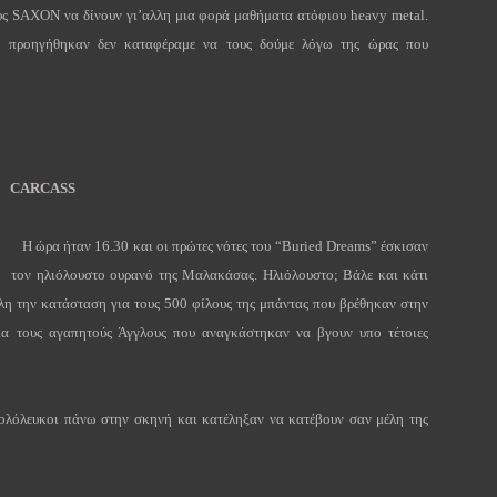
ους SAXON να δίνουν γι’αλλη μια φορά μαθήματα ατόφιου heavy metal.
ροηγήθηκαν δεν καταφέραμε να τους δούμε λόγω της ώρας που
CARCASS
Η ώρα ήταν 16.30 και οι πρώτες νότες του “Buried Dreams” έσκισαν
τον ηλιόλουστο ουρανό της Μαλακάσας. Ηλιόλουστο; Βάλε και κάτι
η την κατάσταση για τους 500 φίλους της μπάντας που βρέθηκαν στην
α τους αγαπητούς Άγγλους που αναγκάστηκαν να βγουν υπο τέτοιες
ολόλευκοι πάνω στην σκηνή και κατέληξαν να κατέβουν σαν μέλη της