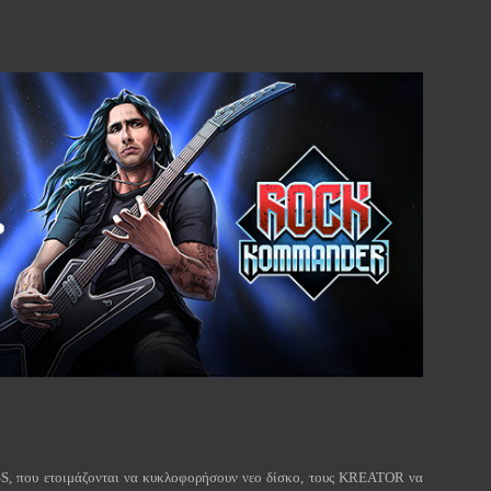
S, που ετοιμάζονται να κυκλοφορήσουν νεο δίσκο, τους KREATOR να