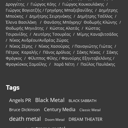
Δρογγίτης / Γιώργος Κόης / Γιώργος Κουκουλάκης /
Γιώργος Βογιατζής / Γρηγόρης Μπαξεβανίδης / Δημήτρης
Μπούκης / Δημήτρης Σειρηνάκης / Δημήτρης Τσέλλος /
Έλενα Βασιλάκη / Θανάσης Μπόγρης/ Θοδωρής Κλώνης /
Θοδωρής Μηνιάτης / Κώστας Αλατάς / Κώστας
Τσιρανίδης / Λευτέρης Τσουρέας / Μίμης Καναβιτσάδος
/ Νίκος Ανδρέου/Ανδρέας Ζώρας
/ Νίκος Ζέρης / Νίκος Χασούρας / Παναγιώτης Γιώτας /
Πέτρος Καραλής / Πάνος Δρόλιας / Σάκης Νίκας / Σάκης
Φράγκος / Φίλιππος Φίλης / Φανούρης Εξηνταβελόνης /
Φραγκίσκος Σαμοΐλης / Χαρά Νέτη / Παύλος Παυλάκης
Tags
Black Metal
Angels PR
BLACK SABBATH
Century Media
Bruce Dickinson
Classic Metal
death metal
DREAM THEATER
Doom Metal