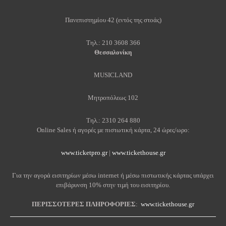
Πανεπιστηµίου 42 (εντός της στοάς)
Τηλ.: 210 3608 366
Θεσσαλονίκη
MUSICLAND
Μητροπόλεως 102
Τηλ.: 2310 264 880
Online Sales ή αγορές µε πιστωτική κάρτα, 24 ώρες/ωρο:
www.ticketpro.gr
|
www.tickethouse.gr
Για την αγορά εισιτηρίων µέσω internet ή µέσω πιστωτικής κάρτας υπάρχει
επιβάρυνση 10% στην τιµή του εισιτηρίου.
ΠΕΡΙΣΣΟΤΕΡΕΣ ΠΛΗΡΟΦΟΡΙΕΣ
:
www.tickethouse.gr