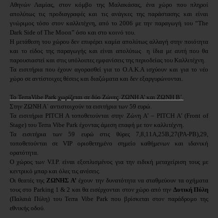
Αθηνών Λαμίας, στον κόμβο της Μαλακάσας, ένα χώρο που πληροί
απολύτως τις προδιαγραφές και τις ανάγκες της παράστασης και είναι
γνώριμος τόσο στον καλλιτέχνη, από το 2006 με την παραγωγή του “The
Dark Side of The Moon” όσο και στο κοινό του.
Η μετάθεση του χώρου δεν επιφέρει καμία απολύτως αλλαγή στην ποιότητα
και το είδος της παραγωγής και είναι απολύτως η ίδια με αυτή που θα
παρουσιαστεί και στις υπόλοιπες εμφανίσεις της περιοδείας του Καλλιτέχνη.
Τα εισιτήρια που έχουν αγορασθεί για το Ο.Α.Κ.Α ισχύουν και για το νέο
χώρο σε αντίστοιχες θέσεις και διαζώματα και δεν εξαργυρώνονται.
Το TerraVibe Park χωρίζεται σε δύο Ζώνες. ΖΩΝΗ Α’ και ΖΩΝΗ Β’.
Στην ΖΩΝΗ Α΄ αντιστοιχούν τα εισιτήρια των 59 ευρώ.
Τα εισιτήρια PITCH A τοποθετούνται στην Ζώνη Α’ – PITCH A’ (Front of
Stage) του Terra Vibe Park έχοντας άμεση επαφή με τον καλλιτέχνη.
Τα εισιτήρια των 59 ευρώ στις θύρες 7,8,11Α,25Β,27(PA-PB),29,
τοποθετούνται σε VIP οριοθετημένο σημείο καθήμενων και ιδανική
ορατότητα.
Ο χώρος των V.I.P. είναι εξοπλισμένος για την ειδική μεταχείριση τους με
κεντρικό μπαρ και όλες τις ανέσεις.
Οι θεατές της
ΖΩΝΗΣ Α’
έχουν την δυνατότητα να σταθμεύουν τα οχήματα
τους στο Parking 1 & 2 και θα εισέρχονται στον χώρο από την
Δυτική Πύλη
(Παλαιά Πύλη) του Terra Vibe Park που βρίσκεται στον παράδρομο της
εθνικής οδού.