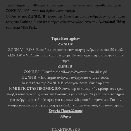
Τα εισιτήρια των 40 ευρώ και τα εισιτήρια των ανέργων τοποθετούνται στην
ΖΩΝΗ Β’ καθήμενων και όρθιων αντίστοιχα.
Οι θεατές της
ΖΩΝΗΣ Β’
έχουν την δυνατότητα να σταθμεύουν τα οχήματα
τους στο Parking 3 και θα εισέρχονται στον χώρο από την
Ανατολική Πύλη
του Terra Vibe Park.
Τιμές Εισιτηρίων
ΖΩΝΗ Α’
ΖΩΝΗ Α’ – F.O.S. Εισιτήρια μπροστά στην σκηνή ανέρχονται στα 59 ευρώ
ΖΩΝΗ Α’ – VIP Εισιτήρια καθήμενων με ιδανική ορατότητα ανέρχονται 59
ευρώ
ΖΩΝΗ Β’
ΖΩΝΗ Β’ – Εισιτήρια ορθίων ανέρχονται στα 40 ευρώ
ΖΩΝΗ Β’ – Εισιτήρια ανέργων ανέρχονται στα 28 ευρώ.
Τα εισιτήρια της ΖΩΝΗΣ Β’ εξασφαλίζουν θέσεις ορθίων.
Η
ΜΠΙΓΚ ΣΤΑΡ ΠΡΟΜΟΣΙΟΝ
λόγω της οικονοµικής κρίσης, που έχει
πλήξει ιδιαίτερα τους νέους ανθρώπους, έχει καθιερώσει µειωµένα εισιτήρια
για ανέργους σε ειδικές τιµές για τις συναυλίες που διοργανώνει. Για την
αγορά τους είναι υποχρεωτική η επίδειξη κάρτας ανεργίας και ταυτότητας.
Σημεία Προπώλησης
Αθήνα
TICKETHOUSE S