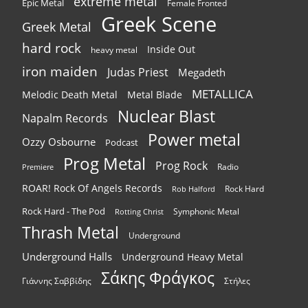
extreme metal
Epic Metal
Female Fronted
Greek Scene
Greek Metal
hard rock
Inside Out
heavy metal
iron maiden
Judas Priest
Megadeth
METALLICA
Melodic Death Metal
Metal Blade
Nuclear Blast
Napalm Records
Power metal
Ozzy Osbourne
Podcast
Prog Metal
Prog Rock
Radio
Premiere
ROAR! Rock Of Angels Records
Rock Hard
Rob Halford
Rock Hard - The Pod
Symphonic Metal
Rotting Christ
Thrash Metal
Underground
Underground Halls
Underground Heavy Metal
Σάκης Φράγκος
Γιάννης Σαββίδης
Στήλες