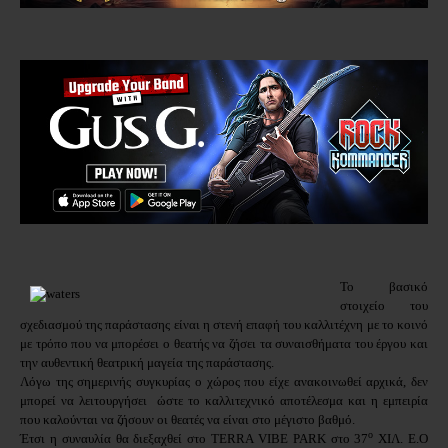
Το βασικό
στοιχείο του
σχεδιασμού της παράστασης είναι η στενή επαφή του καλλιτέχνη με το κοινό
με τρόπο που να μπορέσει ο θεατής να ζήσει τα συναισθήματα του έργου και
την αυθεντική θεατρική μαγεία της παράστασης.
Λόγω της σημερινής συγκυρίας ο χώρος που είχε ανακοινωθεί αρχικά, δεν
μπορεί να λειτουργήσει ώστε το καλλιτεχνικό αποτέλεσμα και η εμπειρία
που καλούνται να ζήσουν οι θεατές να είναι στο μέγιστο βαθμό.
ο
Έτσι η συναυλία θα διεξαχθεί στο TERRA VIBE PARK στο 37
ΧΙΛ. Ε.Ο